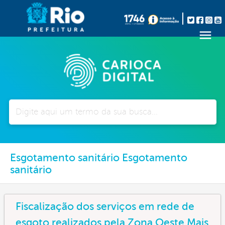
Pesquisar
Esgotamento sanitário Esgotamento
sanitário
Fiscalização dos serviços em rede de
esgoto realizados pela Zona Oeste Mais