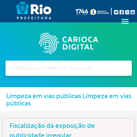
Pesquisar
Limpeza em vias públicas Limpeza em vias
públicas
Fiscalização da exposição de
publicidade irregular