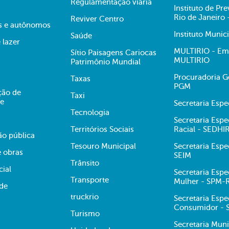
Regulamentação viária
Instituto de Pr
Rio de Janeiro
Reviver Centro
s e autônomos
Instituto Munic
Saúde
 lazer
MULTIRIO - Emp
Sítio Paisagens Cariocas
MULTIRIO
Patrimônio Mundial
Procuradoria Ge
Taxas
PGM
ção de
Taxi
te
Secretaria Esp
Tecnologia
Secretaria Espe
Territórios Sociais
Racial - SEDHI
ão pública
Tesouro Municipal
Secretaria Espe
e obras
SEIM
Trânsito
cial
Secretaria Espe
Transporte
Mulher - SPM-
ade
truckrio
Secretaria Espe
Consumidor -
Turismo
Secretaria Muni