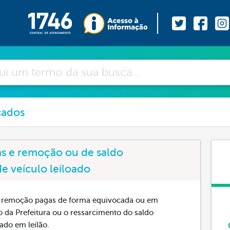
cados
as e remoção ou de saldo
 veículo leiloado
s e remoção pagas de forma equivocada ou em
to da Prefeitura ou o ressarcimento do saldo
ado em leilão.