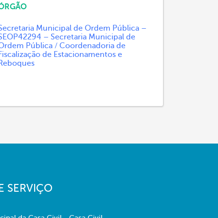
ÓRGÃO
Secretaria Municipal de Ordem Pública –
SEOP42294 – Secretaria Municipal de
Ordem Pública / Coordenadoria de
Fiscalização de Estacionamentos e
Reboques
E SERVIÇO