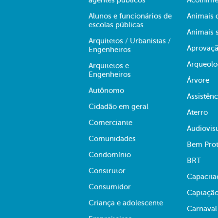
agentes públicos
Acolhime
Alunos e funcionários de
Animais 
escolas públicas
Animais s
Arquitetos / Urbanistas /
Aprovaçã
Engenheiros
Arqueolo
Arquitetos e
Engenheiros
Árvore
Autônomo
Assistênc
Cidadão em geral
Aterro
Comerciante
Audiovis
Comunidades
Bem Prot
Condomínio
BRT
Construtor
Capacita
Consumidor
Captação
Criança e adolescente
Carnaval