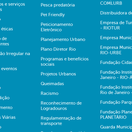
COMLURB
s e serviços
Pesca predatória
s
Distribuidora 
Pet Friendly
o
Empresa de Tur
Peticionamento
- RIOTUR
 éticas
Eletrônico
Empresa Munici
 de
Planejamento Urbano
intes
Empresa Munici
Plano Diretor Rio
RIO-URBE
ão Irregular na
Programas e benefícios
Fundação Cidad
sociais
e eventos
Fundação Insti
Projetos Urbanos
Janeiro - RIO
Queimadas
Fundação Insti
O
Rio de Janeiro
Racismo
dição
Fundação Parqu
Reconhecimento de
mento
Logradouros
Fundação Plane
s Viárias
PLANETÁRIO
Regulamentação de
transporte
o
Guarda Municip