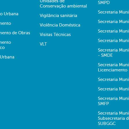
Unidades de
SMPD
Conservação ambiental
Secretaria Muni
ão Urbana
Vigilância sanitária
Secretaria Muni
mento
Violência Doméstica
Secretaria Mun
mento de Obras
Visitas Técnicas
Secretaria Muni
mento
VLT
ico
Secretaria Mun
- SMDE
 Urbana
Secretaria Mun
Licenciamento
Secretaria Mun
Secretaria Muni
Secretaria Mun
SMFP
Secretaria Muni
Subsecretaria 
SUBGGC