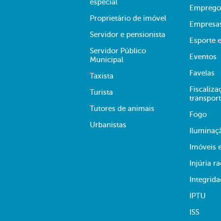
especial
Emprego
Proprietário de imóvel
Empresa
Servidor e pensionista
Esporte e
Servidor Público
Eventos
Municipal
Favelas
Taxista
Fiscaliza
Turista
transpor
Tutores de animais
Fogo
Urbanistas
Iluminaç
Imóveis 
Injúria ra
Integrid
IPTU
ISS