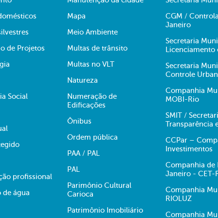
nto
Manutenção da cidade
Secretaria Muni
domésticos
Mapa
CGM / Controla
Janeiro
ilvestres
Meio Ambiente
Secretaria Mun
o de Projetos
Multas de trânsito
Licenciamento 
gia
Multas no VLT
Secretaria Mun
Controle Urba
Natureza
Companhia Muni
ia Social
Numeração de
MOBI-Rio
Edificações
SMIT / Secretar
Ônibus
Transparência 
ual
Ordem pública
CCPar – Compan
egido
Investimentos
PAA / PAL
Companhia de E
PAL
Janeiro - CET-
ção profissional
Parimônio Cultural
Companhia Muni
 de água
Carioca
RIOLUZ
Patrimônio Imobiliário
Companhia Mun