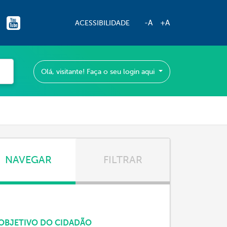
-A
+A
ACESSIBILIDADE
Olá, visitante! Faça o seu login aqui
NAVEGAR
FILTRAR
OBJETIVO DO CIDADÃO