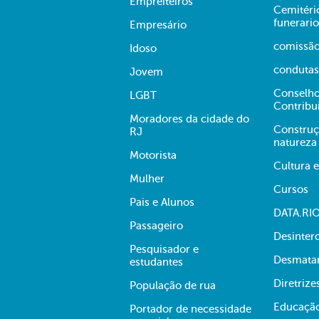
Empreiteiros
Cemitério
funerario
Empresário
comissã
Idoso
condutas
Jovem
Conselho
LGBT
Contribu
Moradores da cidade do
Construç
RJ
natureza
Motorista
Cultura 
Mulher
Cursos
Pais e Alunos
DATA.RI
Passageiro
Desinter
Pesquisador e
Desmata
estudantes
Diretrize
População de rua
Educaçã
Portador de necessidade