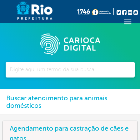
Pesquisar
Buscar atendimento para animais
domésticos
Agendamento para castração de cães e
gatos