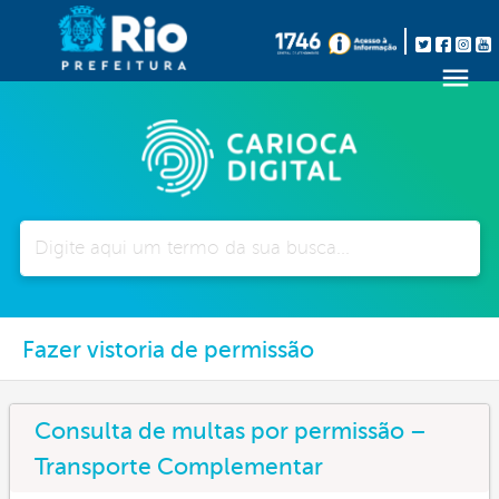
Pesquisar
Fazer vistoria de permissão
Consulta de multas por permissão –
Transporte Complementar