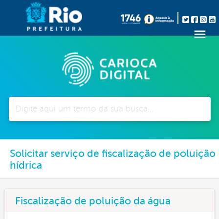
Pesquisar
Solicitar serviço de fiscalização de poluição
hídrica
Fiscalização de poluição da água