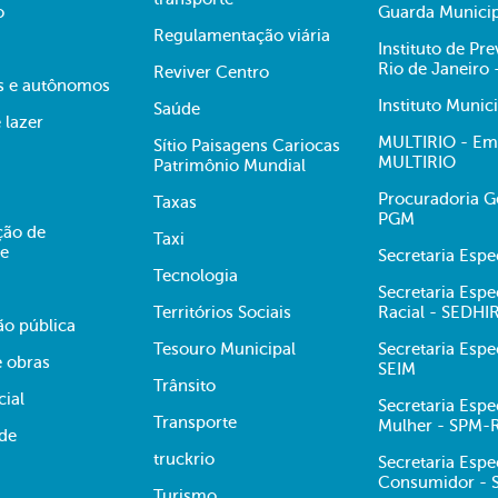
o
Guarda Municip
Regulamentação viária
Instituto de Pr
Rio de Janeiro
Reviver Centro
s e autônomos
Instituto Munic
Saúde
 lazer
MULTIRIO - Emp
Sítio Paisagens Cariocas
MULTIRIO
Patrimônio Mundial
Procuradoria Ge
Taxas
PGM
ção de
Taxi
te
Secretaria Esp
Tecnologia
Secretaria Espe
Territórios Sociais
Racial - SEDHI
ão pública
Tesouro Municipal
Secretaria Espe
e obras
SEIM
Trânsito
cial
Secretaria Espe
Transporte
Mulher - SPM-
ade
truckrio
Secretaria Espe
Consumidor -
Turismo