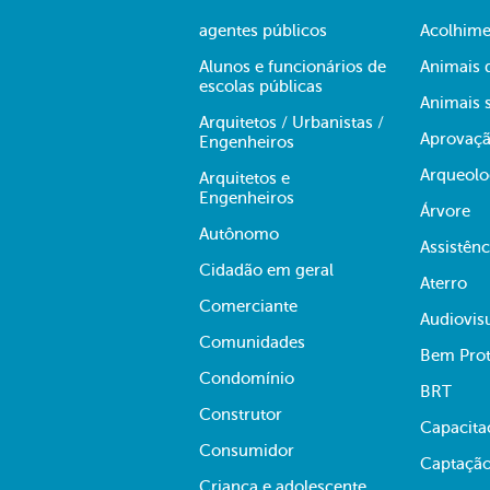
agentes públicos
Acolhime
Alunos e funcionários de
Animais 
escolas públicas
Animais s
Arquitetos / Urbanistas /
Aprovaçã
Engenheiros
Arqueolo
Arquitetos e
Engenheiros
Árvore
Autônomo
Assistênc
Cidadão em geral
Aterro
Comerciante
Audiovis
Comunidades
Bem Prot
Condomínio
BRT
Construtor
Capacita
Consumidor
Captação
Criança e adolescente