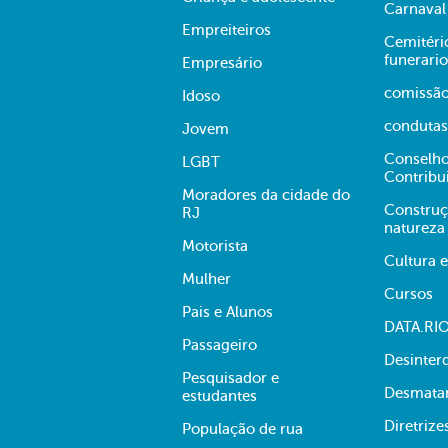
Carnaval
Empreiteiros
Cemitério
funerario
Empresário
comissã
Idoso
condutas
Jovem
Conselho
LGBT
Contribu
Moradores da cidade do
Construç
RJ
natureza
Motorista
Cultura 
Mulher
Cursos
Pais e Alunos
DATA.RI
Passageiro
Desinter
Pesquisador e
Desmata
estudantes
Diretrize
População de rua