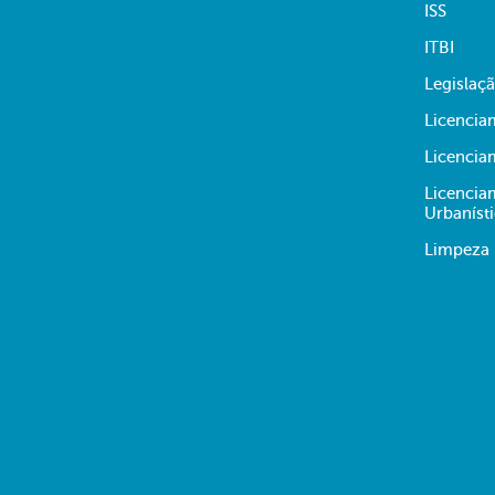
ISS
ITBI
Legislaç
Licencia
Licencia
Licencia
Urbaníst
Limpeza