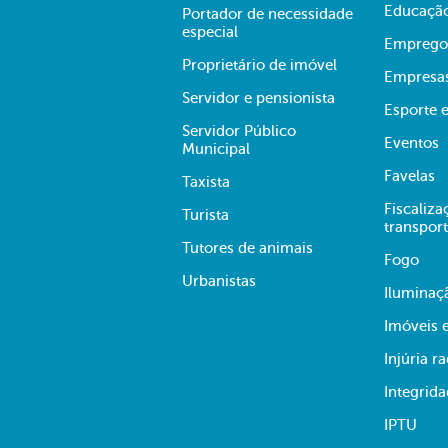
Educaçã
Portador de necessidade
especial
Emprego
Proprietário de imóvel
Empresa
Servidor e pensionista
Esporte e
Servidor Público
Eventos
Municipal
Favelas
Taxista
Fiscaliza
Turista
transpor
Tutores de animais
Fogo
Urbanistas
Iluminaç
Imóveis 
Injúria ra
Integrid
IPTU