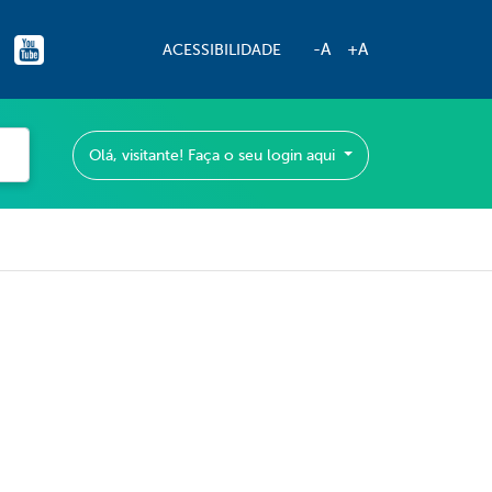
-A
+A
ACESSIBILIDADE
Olá, visitante! Faça o seu login aqui