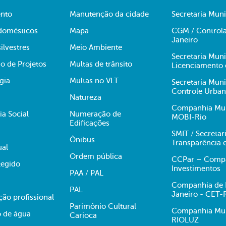
nto
Manutenção da cidade
Secretaria Muni
domésticos
Mapa
CGM / Controla
Janeiro
ilvestres
Meio Ambiente
Secretaria Mun
o de Projetos
Multas de trânsito
Licenciamento 
gia
Multas no VLT
Secretaria Mun
Controle Urba
Natureza
Companhia Muni
ia Social
Numeração de
MOBI-Rio
Edificações
SMIT / Secretar
Ônibus
Transparência 
ual
Ordem pública
CCPar – Compan
egido
Investimentos
PAA / PAL
Companhia de E
PAL
Janeiro - CET-
ção profissional
Parimônio Cultural
Companhia Muni
 de água
Carioca
RIOLUZ