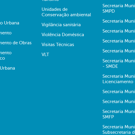
Secretaria Muni
Unidades de
SMPD
Conservação ambiental
Secretaria Muni
ão Urbana
Vigilância sanitária
Secretaria Muni
mento
Violência Doméstica
Secretaria Mun
mento de Obras
Visitas Técnicas
Secretaria Muni
mento
VLT
ico
Secretaria Mun
- SMDE
 Urbana
Secretaria Mun
Licenciamento
Secretaria Mun
Secretaria Muni
Secretaria Mun
SMFP
Secretaria Muni
Subsecretaria 