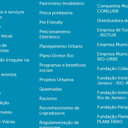
Patrimônio Imobiliário
Companhia Mun
COMLURB
s e serviços
Pesca predatória
s
Distribuidora 
Pet Friendly
o
Empresa de Tur
Peticionamento
- RIOTUR
 éticas
Eletrônico
Empresa Munici
 de
Planejamento Urbano
intes
Empresa Munici
Plano Diretor Rio
RIO-URBE
ão Irregular na
Programas e benefícios
Fundação Cidad
sociais
e eventos
Fundação Insti
Projetos Urbanos
Janeiro - RIO
Queimadas
Fundação Insti
O
Rio de Janeiro
Racismo
dição
Fundação Parqu
Reconhecimento de
mento
Logradouros
Fundação Plane
s Viárias
PLANETÁRIO
Regulamentação de
transporte