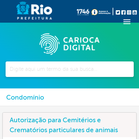
Pesquisar
Condomínio
Autorização para Cemitérios e
Crematórios particulares de animais