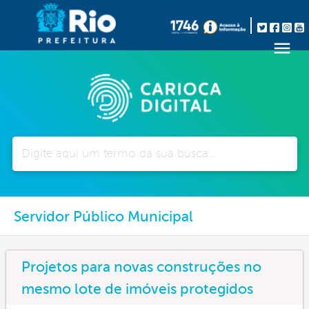
Pesquisar
Servidor Público Municipal
Projetos para novas construções no
mesmo lote de imóveis protegidos