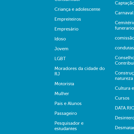
Captação
Criança e adolescente
Carnaval
Empreiteiros
Cemitério
funerario
Empresário
comissã
Idoso
condutas
Jovem
Conselho
LGBT
Contribu
Moradores da cidade do
Construç
RJ
natureza
Motorista
Cultura 
Mulher
Cursos
Pais e Alunos
DATA.RI
Passageiro
Desinter
Pesquisador e
Desmata
estudantes