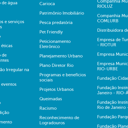
Companhia Muni
 de água
Carioca
RIOLUZ
Patrimônio Imobiliário
Companhia Mun
COMLURB
s e serviços
Pesca predatória
s
Distribuidora 
Pet Friendly
o
Empresa de Tur
Peticionamento
- RIOTUR
 éticas
Eletrônico
Empresa Munici
 de
Planejamento Urbano
intes
Empresa Munici
Plano Diretor Rio
RIO-URBE
ão Irregular na
Programas e benefícios
Fundação Cidad
sociais
e eventos
Fundação Insti
Projetos Urbanos
Janeiro - RIO
Queimadas
Fundação Insti
O
Rio de Janeiro
Racismo
dição
Fundação Parqu
Reconhecimento de
mento
Logradouros
Fundação Plane