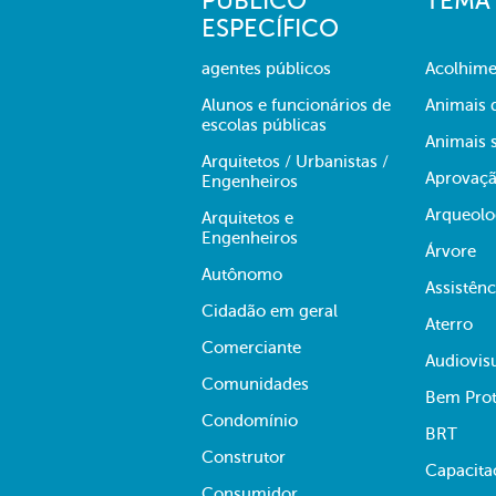
PÚBLICO
TEMA
ESPECÍFICO
agentes públicos
Acolhime
Alunos e funcionários de
Animais 
escolas públicas
Animais s
Arquitetos / Urbanistas /
Aprovaçã
Engenheiros
Arqueolo
Arquitetos e
Engenheiros
Árvore
Autônomo
Assistênc
Cidadão em geral
Aterro
Comerciante
Audiovis
Comunidades
Bem Prot
Condomínio
BRT
Construtor
Capacita
Consumidor