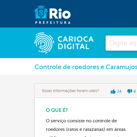
Pesquisar
Controle de roedores e Caramujos
Essas informações foram úteis?
24
8
O QUE É?
O serviço consiste no controle de
roedores (ratos e ratazanas) em áreas