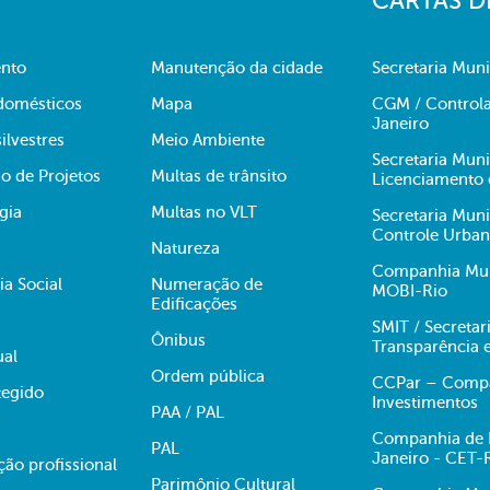
CARTAS D
nto
Manutenção da cidade
Secretaria Muni
domésticos
Mapa
CGM / Controla
Janeiro
ilvestres
Meio Ambiente
Secretaria Mun
o de Projetos
Multas de trânsito
Licenciamento 
gia
Multas no VLT
Secretaria Mun
Controle Urba
Natureza
Companhia Muni
ia Social
Numeração de
MOBI-Rio
Edificações
SMIT / Secretar
Ônibus
Transparência 
ual
Ordem pública
CCPar – Compan
egido
Investimentos
PAA / PAL
Companhia de E
PAL
Janeiro - CET-
ção profissional
Parimônio Cultural