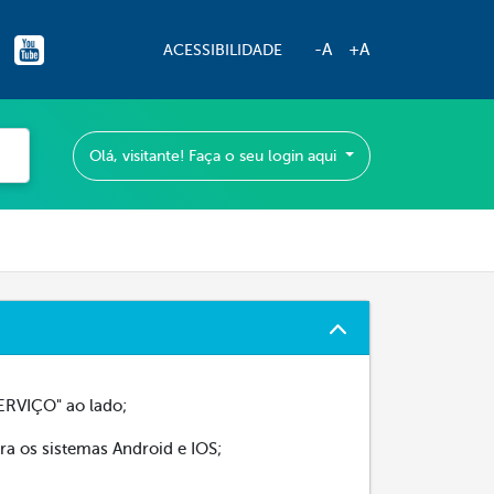
-A
+A
ACESSIBILIDADE
Olá, visitante! Faça o seu login aqui
ERVIÇO" ao lado;
ra os sistemas Android e IOS;