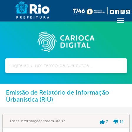
Pesquisar
Emissão de Relatório de Informação
Urbanística (RIU)
Essas informações foram úteis?
7
14