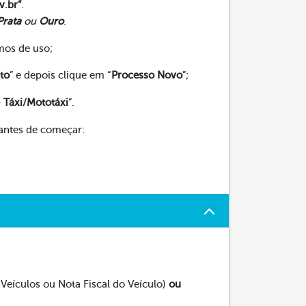
v.br”
.
Prata
ou
Ouro
.
mos de uso;
to
” e depois clique em “
Processo Novo
”;
- Táxi/Mototáxi
”.
 antes de começar:
Veículos ou Nota Fiscal do Veículo)
ou