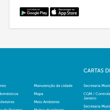
CARTAS D
nto
Manutenção da cidade
Secretaria Muni
domésticos
Mapa
CGM / Controla
Janeiro
ilvestres
Meio Ambiente
Secretaria Mun
o de Projetos
Multas de trânsito