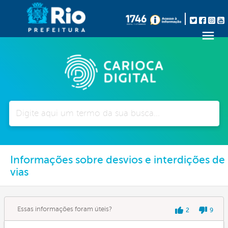
Pesquisar
Informações sobre desvios e interdições de
vias
Essas informações foram úteis?
2
9