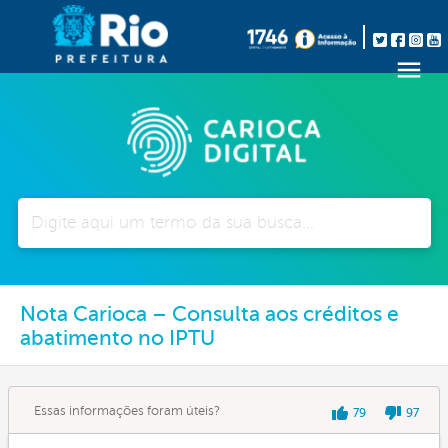
Pesquisar
Nota Carioca – Consulta aos créditos e
abatimento no IPTU
Essas informações foram úteis?
79
97