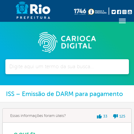
Pesquisar
ISS – Emissão de DARM para pagamento
Essas informações foram úteis?
33
125