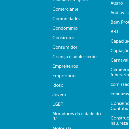
Aterro
Comerciante
Audiovis
Comunidades
Bem Prot
Condomínio
BRT
Construtor
Capacita
Consumidor
Captação
Criança e adolescente
Carnaval
Empreiteiros
Cemitério
funerario
Empresário
comissã
Idoso
condutas
Jovem
Conselho
LGBT
Contribu
Moradores da cidade do
Construç
RJ
natureza
Motorista