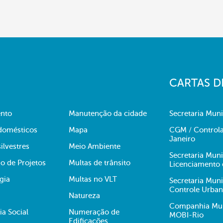
CARTAS D
nto
Manutenção da cidade
Secretaria Muni
domésticos
Mapa
CGM / Controla
Janeiro
ilvestres
Meio Ambiente
Secretaria Mun
o de Projetos
Multas de trânsito
Licenciamento 
gia
Multas no VLT
Secretaria Mun
Controle Urba
Natureza
Companhia Muni
ia Social
Numeração de
MOBI-Rio
Edificações