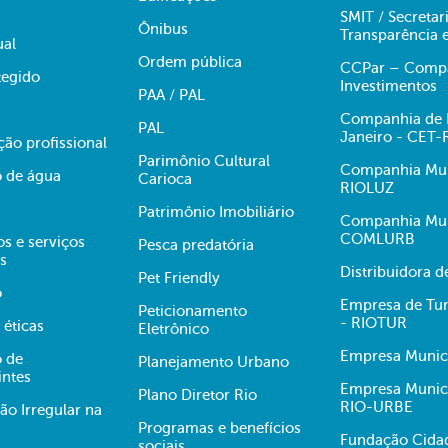
SMIT / Secretar
Ônibus
Transparência 
ual
Ordem pública
CCPar – Compan
egido
Investimentos
PAA / PAL
Companhia de E
PAL
Janeiro - CET-
ção profissional
Parimônio Cultural
Companhia Muni
 de água
Carioca
RIOLUZ
Patrimônio Imobiliário
Companhia Mun
COMLURB
s e serviços
Pesca predatória
s
Distribuidora 
Pet Friendly
o
Empresa de Tur
Peticionamento
- RIOTUR
 éticas
Eletrônico
Empresa Munici
 de
Planejamento Urbano
intes
Empresa Munici
Plano Diretor Rio
RIO-URBE
ão Irregular na
Programas e benefícios
Fundação Cidad
sociais