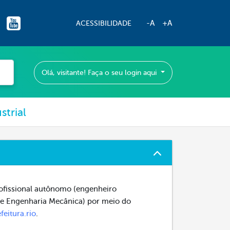
-A
+A
ACESSIBILIDADE
Olá, visitante! Faça o seu login aqui
strial
rofissional autônomo (engenheiro
de Engenharia Mecânica) por meio do
eitura.rio
.