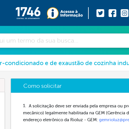
r-condicionado e de exaustão de cozinha indu
Como solicitar
A solicitação deve ser enviada pela empresa ou p
mecânico) legalmente habilitada na GEM (Gerência 
endereço eletrônico da Rioluz - GEM:
gemrioluz@pref