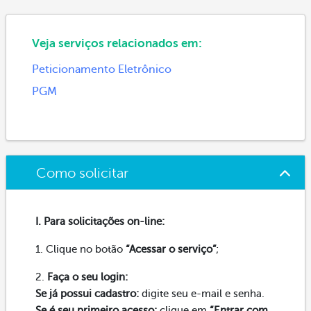
Veja serviços relacionados em:
Peticionamento Eletrônico
PGM
Como solicitar
I. Para solicitações on-line:
1. Clique no botão
“Acessar o serviço”
;
2.
Faça o seu login:
Se já possui cadastro:
digite seu e-mail e senha.
Se é seu primeiro acesso:
clique em
“Entrar com