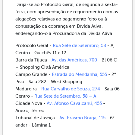
Dirija-se ao Protocolo Geral, de segunda a sexta-
feira, com apresentação de requerimento com as
alegações relativas ao pagamento feito ou à
contestação da cobrança em Dívida Ativa,
endereçando-o à Procuradoria da Dívida Ativa.
Protocolo Geral -
Rua Sete de Setembro, 58
- A,
Centro - Guichês 11 e 12
Barra da Tijuca -
Av. das Américas, 700
- Bl 06 C
– Shopping Città América
Campo Grande -
Estrada do Mendanha, 555
- 2°
Piso - Sala 282 - West Shopping
Madureira -
Rua Carvalho de Souza, 274
- Sala 06
Centro -
Rua Sete de Setembro, 58 – A
Cidade Nova -
Av. Afonso Cavalcanti, 455
-
Anexo, Térreo
Tribunal de Justiça -
Av. Erasmo Braga, 115
- 6°
andar - Lâmina 1