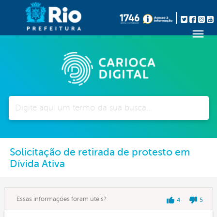
Pesquisar
Solicitação de retirada de protesto em
Dívida Ativa
Essas informações foram úteis?
4
5