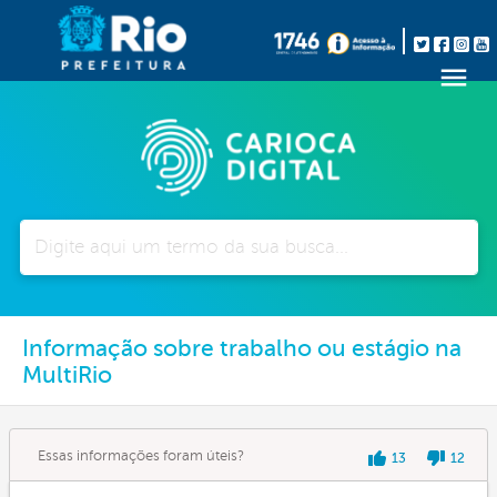
Pesquisar
Informação sobre trabalho ou estágio na
MultiRio
Essas informações foram úteis?
13
12