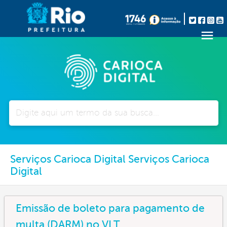
Pesquisar
Serviços Carioca Digital Serviços Carioca
Digital
Emissão de boleto para pagamento de
multa (DARM) no VLT