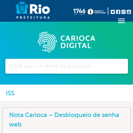
Pesquisar
ISS
Nota Carioca – Desbloqueio de senha
web