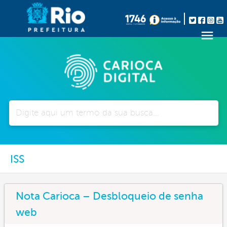
Pesquisar
ISS
Nota Carioca – Desbloqueio de senha
web