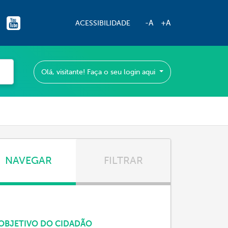
-A
+A
ACESSIBILIDADE
Olá, visitante! Faça o seu login aqui
NAVEGAR
FILTRAR
OBJETIVO DO CIDADÃO