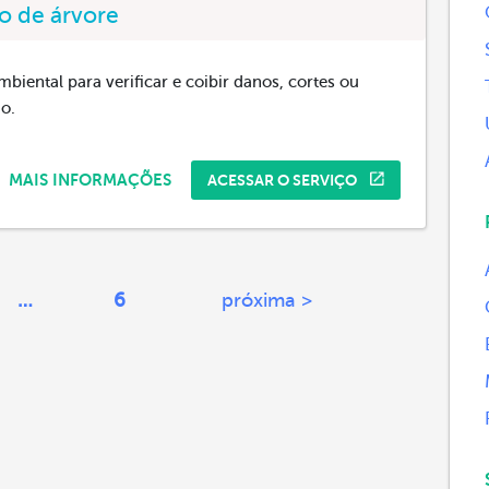
io de árvore
ambiental para verificar e coibir danos, cortes ou
o.
MAIS INFORMAÇÕES
ACESSAR O SERVIÇO
…
6
próxima >