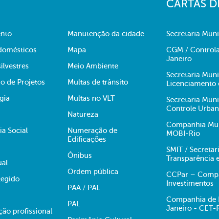
CARTAS D
nto
Manutenção da cidade
Secretaria Muni
domésticos
Mapa
CGM / Controla
Janeiro
ilvestres
Meio Ambiente
Secretaria Mun
o de Projetos
Multas de trânsito
Licenciamento 
gia
Multas no VLT
Secretaria Mun
Controle Urba
Natureza
Companhia Muni
ia Social
Numeração de
MOBI-Rio
Edificações
SMIT / Secretar
Ônibus
Transparência 
ual
Ordem pública
CCPar – Compan
egido
Investimentos
PAA / PAL
Companhia de E
PAL
Janeiro - CET-
ção profissional