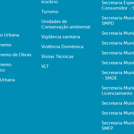
truckrio
Secretaria Espe
Consumidor -
Turismo
Secretaria Muni
Unidades de
SMPD
Conservação ambiental
Secretaria Muni
ão Urbana
Vigilância sanitária
Secretaria Muni
mento
Violência Doméstica
Secretaria Mun
mento de Obras
Visitas Técnicas
Secretaria Muni
mento
VLT
ico
Secretaria Mun
- SMDE
 Urbana
Secretaria Mun
Licenciamento
Secretaria Mun
Secretaria Muni
Secretaria Mun
SMFP