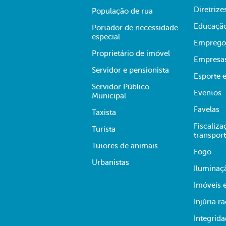
Diretrize
População de rua
Educaçã
Portador de necessidade
especial
Emprego
Proprietário de imóvel
Empresa
Servidor e pensionista
Esporte e
Servidor Público
Eventos
Municipal
Favelas
Taxista
Fiscaliza
Turista
transpor
Tutores de animais
Fogo
Urbanistas
Iluminaç
Imóveis 
Injúria ra
Integrid