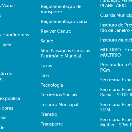
Fundação Plane
s Viárias
PLANETÁRIO
Regulamentação de
transporte
o
Guarda Municip
Regulamentação viária
Instituto de Pr
Rio de Janeiro
Reviver Centro
s e autônomos
Instituto Munic
Saúde
 lazer
MULTIRIO - Emp
Sítio Paisagens Cariocas
MULTIRIO
Patrimônio Mundial
Procuradoria Ge
Taxas
PGM
ção de
Taxi
te
Secretaria Esp
Tecnologia
Secretaria Espe
Territórios Sociais
Racial - SEDHI
ão pública
Tesouro Municipal
Secretaria Espe
e obras
SEIM
Trânsito
cial
Secretaria Espe
Transporte
Mulher - SPM-
ade