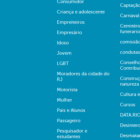
Consumidor
Captação
Criança e adolescente
Carnaval
Empreiteiros
Cemitério
funerario
Empresário
comissã
Idoso
condutas
Jovem
Conselho
LGBT
Contribu
Moradores da cidade do
Construç
RJ
natureza
Motorista
Cultura 
Mulher
Cursos
Pais e Alunos
DATA.RI
Passageiro
Desinter
Pesquisador e
Desmata
estudantes