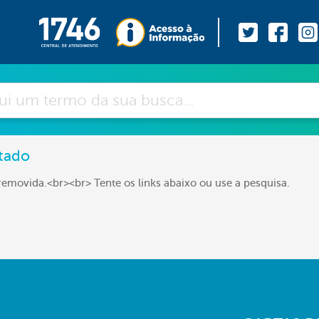
tado
removida.<br><br> Tente os links abaixo ou use a pesquisa.