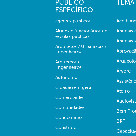
PÚBLICO
TEMA
ESPECÍFICO
agentes públicos
Acolhime
Alunos e funcionários de
Animais 
escolas públicas
Animais s
Arquitetos / Urbanistas /
Aprovaçã
Engenheiros
Arqueolo
Arquitetos e
Engenheiros
Árvore
Autônomo
Assistênc
Cidadão em geral
Aterro
Comerciante
Audiovis
Comunidades
Bem Prot
Condomínio
BRT
Construtor
Capacita