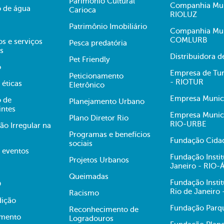
Parimônio Cultural
Companhia Muni
 de água
Carioca
RIOLUZ
Patrimônio Imobiliário
Companhia Mun
COMLURB
s e serviços
Pesca predatória
s
Distribuidora 
Pet Friendly
o
Empresa de Tur
Peticionamento
- RIOTUR
 éticas
Eletrônico
Empresa Munici
 de
Planejamento Urbano
intes
Empresa Munici
Plano Diretor Rio
RIO-URBE
ão Irregular na
Programas e benefícios
Fundação Cidad
sociais
e eventos
Fundação Insti
Projetos Urbanos
Janeiro - RIO
Queimadas
Fundação Insti
O
Rio de Janeiro
Racismo
dição
Fundação Parqu
Reconhecimento de
mento
Logradouros