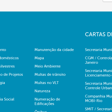
CARTAS D
nto
Manutenção da cidade
Secretaria Muni
domésticos
Mapa
CGM / Controla
Janeiro
ilvestres
Meio Ambiente
Secretaria Mun
o de Projetos
Multas de trânsito
Licenciamento 
gia
Multas no VLT
Secretaria Mun
Controle Urba
Natureza
Companhia Muni
ia Social
Numeração de
MOBI-Rio
Edificações
SMIT / Secretar