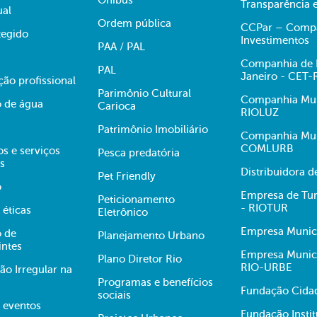
Ônibus
Transparência 
ual
Ordem pública
CCPar – Compan
egido
Investimentos
PAA / PAL
Companhia de E
PAL
Janeiro - CET-
ção profissional
Parimônio Cultural
Companhia Muni
 de água
Carioca
RIOLUZ
Patrimônio Imobiliário
Companhia Mun
COMLURB
s e serviços
Pesca predatória
s
Distribuidora 
Pet Friendly
o
Empresa de Tur
Peticionamento
- RIOTUR
 éticas
Eletrônico
Empresa Munici
 de
Planejamento Urbano
intes
Empresa Munici
Plano Diretor Rio
RIO-URBE
ão Irregular na
Programas e benefícios
Fundação Cidad
sociais
e eventos
Fundação Insti