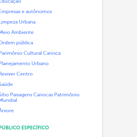
Educação
Empresas e autônomos
Limpeza Urbana
Meio Ambiente
Ordem pública
Parimônio Cultural Carioca
Planejamento Urbano
Reviver Centro
Saúde
Sítio Paisagens Cariocas Patrimônio
Mundial
Árvore
PÚBLICO ESPECÍFICO