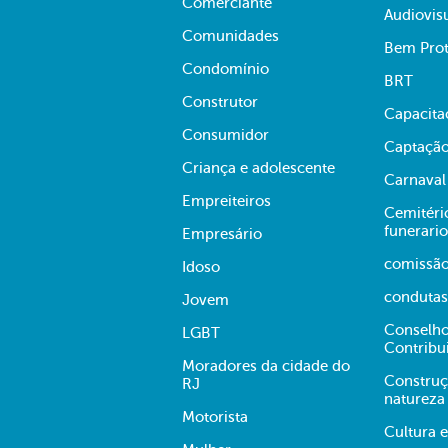
Comerciante
Audiovis
Comunidades
Bem Prot
Condomínio
BRT
Construtor
Capacita
Consumidor
Captação
Criança e adolescente
Carnaval
Empreiteiros
Cemitério
funerario
Empresário
comissã
Idoso
condutas
Jovem
Conselho
LGBT
Contribu
Moradores da cidade do
Construç
RJ
natureza
Motorista
Cultura 