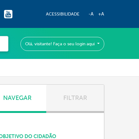
-A
+A
ACESSIBILIDADE
Olá, visitante! Faça o seu login aqui
NAVEGAR
FILTRAR
OBJETIVO DO CIDADÃO