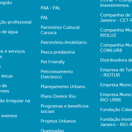
CCPar – Compan
egido
Investimentos
PAA / PAL
Companhia de E
PAL
Janeiro - CET-
ção profissional
Parimônio Cultural
Companhia Muni
 de água
Carioca
RIOLUZ
Patrimônio Imobiliário
Companhia Mun
COMLURB
s e serviços
Pesca predatória
s
Distribuidora 
Pet Friendly
o
Empresa de Tur
Peticionamento
- RIOTUR
 éticas
Eletrônico
Empresa Munici
 de
Planejamento Urbano
intes
Empresa Munici
Plano Diretor Rio
RIO-URBE
ão Irregular na
Programas e benefícios
Fundação Cidad
sociais
e eventos
Fundação Insti
Projetos Urbanos
Janeiro - RIO
Queimadas