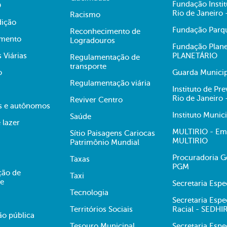
Fundação Insti
O
Rio de Janeiro
Racismo
dição
Fundação Parqu
Reconhecimento de
mento
Logradouros
Fundação Plane
s Viárias
PLANETÁRIO
Regulamentação de
transporte
o
Guarda Municip
Regulamentação viária
Instituto de Pr
Rio de Janeiro
Reviver Centro
s e autônomos
Instituto Munic
Saúde
 lazer
MULTIRIO - Emp
Sítio Paisagens Cariocas
MULTIRIO
Patrimônio Mundial
Procuradoria Ge
Taxas
PGM
ção de
Taxi
te
Secretaria Esp
Tecnologia
Secretaria Espe
Territórios Sociais
Racial - SEDHI
ão pública
Tesouro Municipal
Secretaria Espe