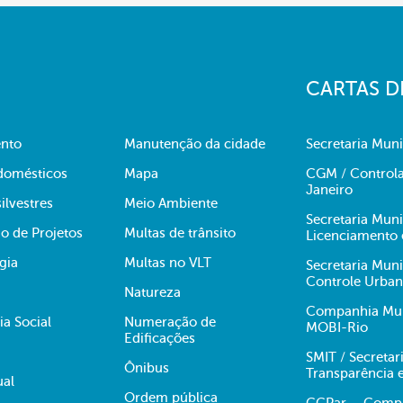
CARTAS D
nto
Manutenção da cidade
Secretaria Muni
domésticos
Mapa
CGM / Controla
Janeiro
ilvestres
Meio Ambiente
Secretaria Mun
o de Projetos
Multas de trânsito
Licenciamento 
gia
Multas no VLT
Secretaria Mun
Controle Urba
Natureza
Companhia Muni
ia Social
Numeração de
MOBI-Rio
Edificações
SMIT / Secretar
Ônibus
Transparência 
ual
Ordem pública