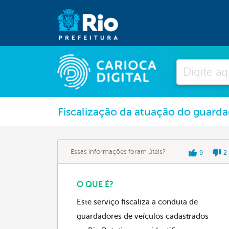
Pesquisar
Fiscalização da atuação do guard
Essas informações foram úteis?
9
2
O QUE É?
Este serviço fiscaliza a conduta de
guardadores de veículos cadastrados