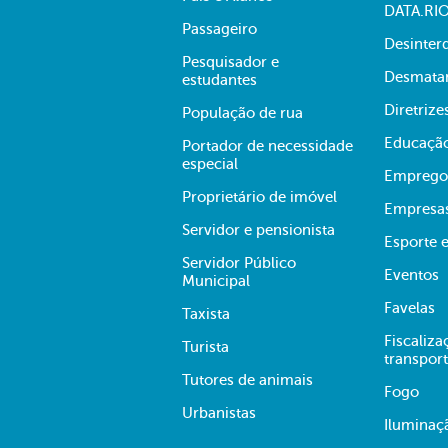
DATA.RI
Passageiro
Desinter
Pesquisador e
Desmata
estudantes
Diretrize
População de rua
Educaçã
Portador de necessidade
especial
Emprego
Proprietário de imóvel
Empresa
Servidor e pensionista
Esporte e
Servidor Público
Eventos
Municipal
Favelas
Taxista
Fiscaliza
Turista
transpor
Tutores de animais
Fogo
Urbanistas
Iluminaç