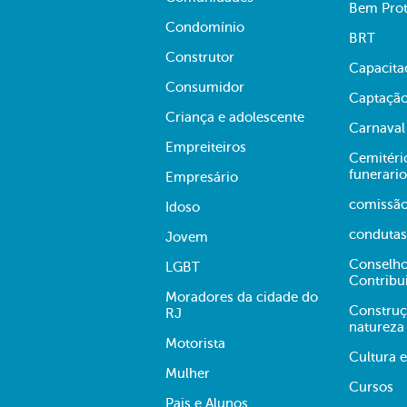
Bem Prot
Condomínio
BRT
Construtor
Capacita
Consumidor
Captação
Criança e adolescente
Carnaval
Empreiteiros
Cemitério
funerario
Empresário
comissã
Idoso
condutas
Jovem
Conselho
LGBT
Contribu
Moradores da cidade do
Construç
RJ
natureza
Motorista
Cultura 
Mulher
Cursos
Pais e Alunos