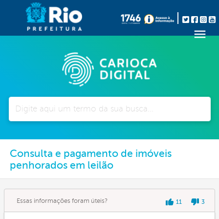
Pesquisar
Consulta e pagamento de imóveis
penhorados em leilão
Essas informações foram úteis?
11
3