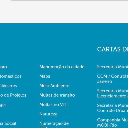
CARTAS D
nto
Manutenção da cidade
Secretaria Muni
domésticos
Mapa
CGM / Controla
Janeiro
ilvestres
Meio Ambiente
Secretaria Mun
o de Projetos
Multas de trânsito
Licenciamento 
gia
Multas no VLT
Secretaria Mun
Controle Urba
Natureza
Companhia Muni
ia Social
Numeração de
MOBI-Rio