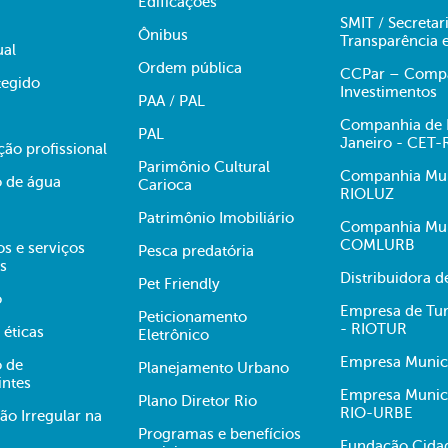
Edificações
SMIT / Secretar
Ônibus
Transparência 
ual
Ordem pública
CCPar – Compan
egido
Investimentos
PAA / PAL
Companhia de E
PAL
Janeiro - CET-
ção profissional
Parimônio Cultural
Companhia Muni
 de água
Carioca
RIOLUZ
Patrimônio Imobiliário
Companhia Mun
COMLURB
s e serviços
Pesca predatória
s
Distribuidora 
Pet Friendly
o
Empresa de Tur
Peticionamento
- RIOTUR
 éticas
Eletrônico
Empresa Munici
 de
Planejamento Urbano
intes
Empresa Munici
Plano Diretor Rio
RIO-URBE
ão Irregular na
Programas e benefícios
Fundação Cidad