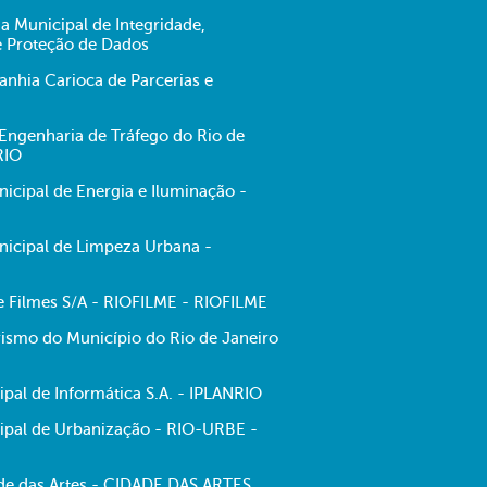
ia Municipal de Integridade,
e Proteção de Dados
hia Carioca de Parcerias e
ngenharia de Tráfego do Rio de
RIO
cipal de Energia e Iluminação -
icipal de Limpeza Urbana -
de Filmes S/A - RIOFILME - RIOFILME
ismo do Município do Rio de Janeiro
pal de Informática S.A. - IPLANRIO
pal de Urbanização - RIO-URBE -
e das Artes - CIDADE DAS ARTES