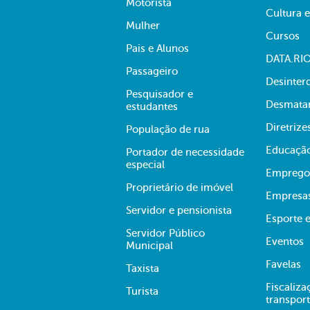
Motorista
Cultura 
Mulher
Cursos
Pais e Alunos
DATA.RI
Passageiro
Desinter
Pesquisador e
Desmata
estudantes
Diretrize
População de rua
Educaçã
Portador de necessidade
especial
Emprego
Proprietário de imóvel
Empresa
Servidor e pensionista
Esporte e
Servidor Público
Eventos
Municipal
Favelas
Taxista
Fiscaliza
Turista
transpor