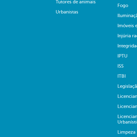
Tutores de animais
Fogo
Urbanistas
Iluminaç
Imóveis 
Injúria ra
Integrid
IPTU
ISS
ITBI
Legislaç
Licencia
Licencia
Licencia
Urbaníst
Limpeza