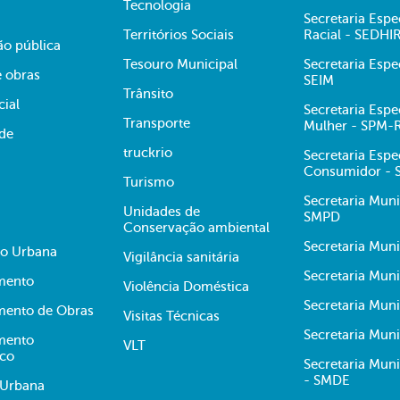
Tecnologia
Secretaria Espe
Territórios Sociais
Racial - SEDHI
ão pública
Tesouro Municipal
Secretaria Espe
e obras
SEIM
Trânsito
cial
Secretaria Espe
Transporte
Mulher - SPM-
ade
truckrio
Secretaria Espe
Consumidor -
Turismo
Secretaria Muni
Unidades de
SMPD
Conservação ambiental
Secretaria Muni
ão Urbana
Vigilância sanitária
Secretaria Muni
mento
Violência Doméstica
Secretaria Mun
mento de Obras
Visitas Técnicas
Secretaria Muni
mento
VLT
ico
Secretaria Mun
- SMDE
 Urbana