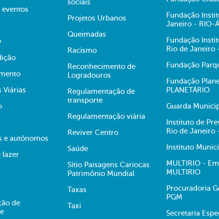
sociais
e eventos
Fundação Insti
Projetos Urbanos
Janeiro - RIO
Queimadas
Fundação Insti
O
Rio de Janeiro
Racismo
dição
Fundação Parqu
Reconhecimento de
mento
Logradouros
Fundação Plane
s Viárias
PLANETÁRIO
Regulamentação de
transporte
o
Guarda Municip
Regulamentação viária
Instituto de Pr
Rio de Janeiro
Reviver Centro
s e autônomos
Instituto Munic
Saúde
 lazer
MULTIRIO - Emp
Sítio Paisagens Cariocas
MULTIRIO
Patrimônio Mundial
Procuradoria Ge
Taxas
PGM
ção de
Taxi
te
Secretaria Esp