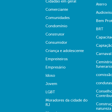
Cidadão em geral
Aterro
Comerciante
Audiovis
Comunidades
Bem Prot
Condomínio
BRT
Construtor
Capacita
Consumidor
Captação
Criança e adolescente
Carnaval
Empreiteiros
Cemitério
funerario
Empresário
comissã
Idoso
condutas
Jovem
Conselho
LGBT
Contribu
Moradores da cidade do
Construç
RJ
natureza