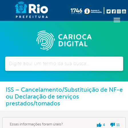
Pesquisar
ISS – Cancelamento/Substituição de NF-e
ou Declaração de serviços
prestados/tomados
Essas informações foram úteis?
4
11