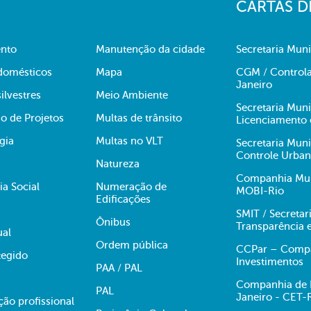
CARTAS D
nto
Manutenção da cidade
Secretaria Muni
domésticos
Mapa
CGM / Controla
Janeiro
ilvestres
Meio Ambiente
Secretaria Mun
o de Projetos
Multas de trânsito
Licenciamento 
gia
Multas no VLT
Secretaria Mun
Controle Urba
Natureza
Companhia Muni
ia Social
Numeração de
MOBI-Rio
Edificações
SMIT / Secretar
Ônibus
Transparência 
ual
Ordem pública
CCPar – Compan
egido
Investimentos
PAA / PAL
Companhia de E
PAL
Janeiro - CET-
ção profissional