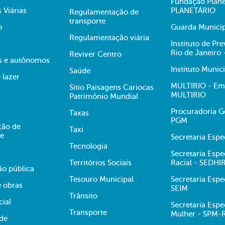
Fundação Plane
s Viárias
PLANETÁRIO
Regulamentação de
transporte
o
Guarda Municip
Regulamentação viária
Instituto de Pr
Rio de Janeiro
Reviver Centro
s e autônomos
Instituto Munic
Saúde
 lazer
MULTIRIO - Emp
Sítio Paisagens Cariocas
MULTIRIO
Patrimônio Mundial
Procuradoria Ge
Taxas
PGM
ção de
Taxi
te
Secretaria Esp
Tecnologia
Secretaria Espe
Territórios Sociais
Racial - SEDHI
ão pública
Tesouro Municipal
Secretaria Espe
e obras
SEIM
Trânsito
cial
Secretaria Espe
Transporte
Mulher - SPM-
ade