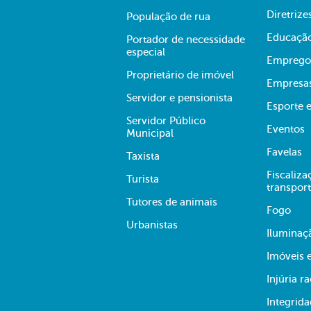
Diretrize
População de rua
Educaçã
Portador de necessidade
especial
Emprego
Proprietário de imóvel
Empresa
Servidor e pensionista
Esporte e
Servidor Público
Eventos
Municipal
Favelas
Taxista
Fiscaliza
Turista
transpor
Tutores de animais
Fogo
Urbanistas
Iluminaç
Imóveis 
Injúria ra
Integrid