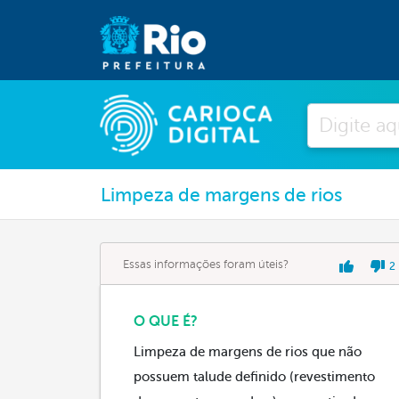
Pesquisar
Limpeza de margens de rios
Essas informações foram úteis?
2
O QUE É?
Limpeza de margens de rios que não
possuem talude definido (revestimento