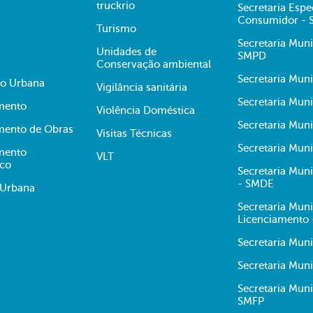
truckrio
Secretaria Espe
Consumidor -
Turismo
Secretaria Muni
Unidades de
SMPD
Conservação ambiental
Secretaria Muni
ão Urbana
Vigilância sanitária
Secretaria Muni
mento
Violência Doméstica
Secretaria Mun
mento de Obras
Visitas Técnicas
Secretaria Muni
mento
VLT
ico
Secretaria Mun
- SMDE
 Urbana
Secretaria Mun
Licenciamento
Secretaria Mun
Secretaria Muni
Secretaria Mun
SMFP