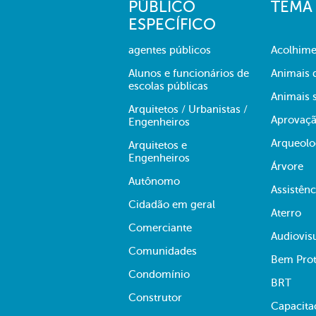
PÚBLICO
TEMA
ESPECÍFICO
agentes públicos
Acolhime
Alunos e funcionários de
Animais 
escolas públicas
Animais s
Arquitetos / Urbanistas /
Aprovaçã
Engenheiros
Arqueolo
Arquitetos e
Engenheiros
Árvore
Autônomo
Assistênc
Cidadão em geral
Aterro
Comerciante
Audiovis
Comunidades
Bem Prot
Condomínio
BRT
Construtor
Capacita