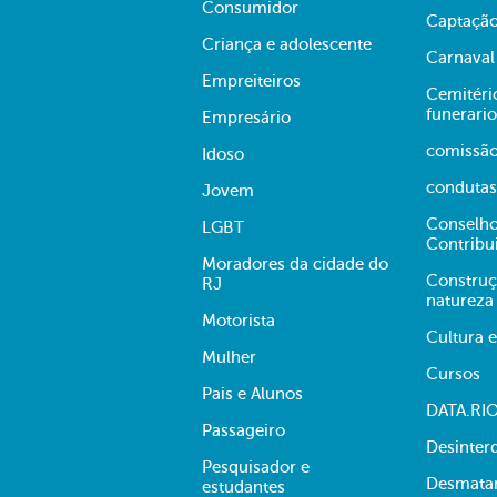
Consumidor
Captação
Criança e adolescente
Carnaval
Empreiteiros
Cemitério
funerario
Empresário
comissã
Idoso
condutas
Jovem
Conselho
LGBT
Contribu
Moradores da cidade do
Construç
RJ
natureza
Motorista
Cultura 
Mulher
Cursos
Pais e Alunos
DATA.RI
Passageiro
Desinter
Pesquisador e
Desmata
estudantes