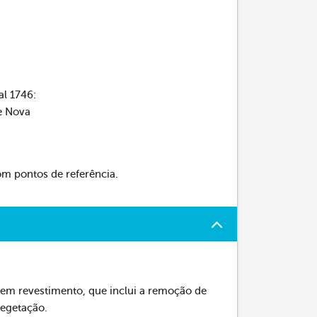
al 1746:
de Nova
om pontos de referência.
s sem revestimento, que inclui a remoção de
vegetação.