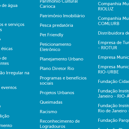
Parimônio Cultural
Companhia Muni
 de água
Carioca
RIOLUZ
Patrimônio Imobiliário
Companhia Mun
COMLURB
s e serviços
Pesca predatória
s
Distribuidora 
Pet Friendly
o
Empresa de Tur
Peticionamento
- RIOTUR
 éticas
Eletrônico
Empresa Munici
 de
Planejamento Urbano
intes
Empresa Munici
Plano Diretor Rio
RIO-URBE
ão Irregular na
Programas e benefícios
Fundação Cidad
sociais
e eventos
Fundação Insti
Projetos Urbanos
Janeiro - RIO
Queimadas
Fundação Insti
O
Rio de Janeiro
Racismo
dição
Fundação Parqu
Reconhecimento de
mento
Logradouros