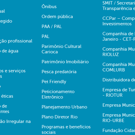
SMIT / Secretar
Ônibus
Transparência 
ual
Ordem pública
CCPar – Compan
egido
Investimentos
PAA / PAL
Companhia de E
PAL
Janeiro - CET-
ção profissional
Parimônio Cultural
Companhia Muni
 de água
Carioca
RIOLUZ
Patrimônio Imobiliário
Companhia Mun
COMLURB
s e serviços
Pesca predatória
s
Distribuidora 
Pet Friendly
o
Empresa de Tur
Peticionamento
- RIOTUR
 éticas
Eletrônico
Empresa Munici
 de
Planejamento Urbano
intes
Empresa Munici
Plano Diretor Rio
RIO-URBE
ão Irregular na
Programas e benefícios
Fundação Cidad
sociais