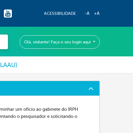
-A
+A
ACESSIBILIDADE
Olá, visitante! Faça o seu login aqui
(LAAU)
aminhar um ofício ao gabinete do IRPH
entando o pesquisador e solicitando o