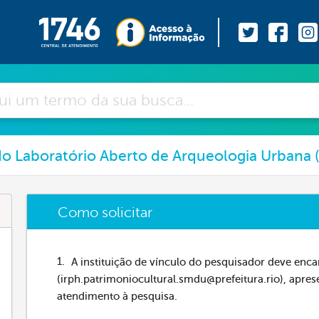
do Laboratório Aberto de Arqueologia Urbana 
Como solicitar
A instituição de vínculo do pesquisador deve enc
(irph.patrimoniocultural.smdu@prefeitura.rio), apres
atendimento à pesquisa.