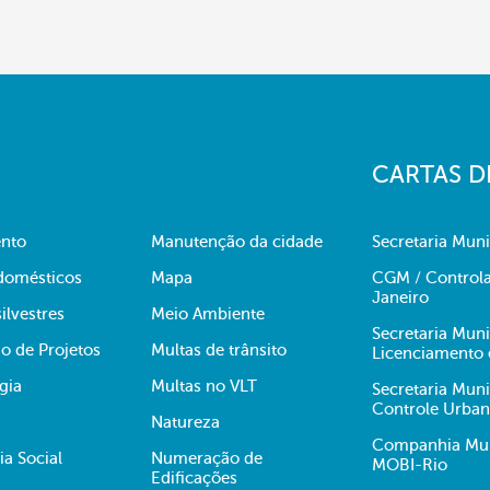
CARTAS D
nto
Manutenção da cidade
Secretaria Muni
domésticos
Mapa
CGM / Controla
Janeiro
ilvestres
Meio Ambiente
Secretaria Mun
o de Projetos
Multas de trânsito
Licenciamento 
gia
Multas no VLT
Secretaria Mun
Controle Urba
Natureza
Companhia Muni
ia Social
Numeração de
MOBI-Rio
Edificações