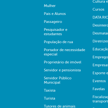
Cultura 
Mulher
Cursos
Pais e Alunos
DATA.RI
Passageiro
Desinter
Pesquisador e
Desmata
estudantes
Diretrize
População de rua
Educaçã
Portador de necessidade
especial
Emprego
Proprietário de imóvel
Empresa
Servidor e pensionista
Esporte e
Servidor Público
Eventos
Municipal
Favelas
Taxista
Fiscaliza
Turista
transpor
Tutores de animais