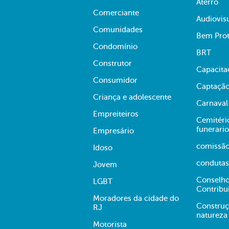
Aterro
Comerciante
Audiovis
Comunidades
Bem Prot
Condomínio
BRT
Construtor
Capacita
Consumidor
Captação
Criança e adolescente
Carnaval
Empreiteiros
Cemitério
funerario
Empresário
comissã
Idoso
condutas
Jovem
Conselho
LGBT
Contribu
Moradores da cidade do
Construç
RJ
natureza
Motorista