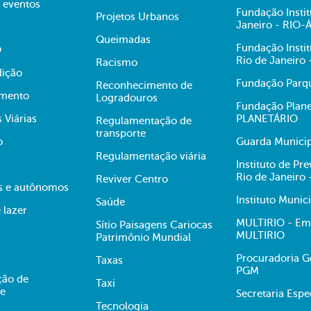
e eventos
Fundação Insti
Projetos Urbanos
Janeiro - RIO
Queimadas
Fundação Insti
O
Rio de Janeiro
Racismo
dição
Fundação Parqu
Reconhecimento de
mento
Logradouros
Fundação Plane
s Viárias
PLANETÁRIO
Regulamentação de
transporte
o
Guarda Municip
Regulamentação viária
Instituto de Pr
Rio de Janeiro
Reviver Centro
s e autônomos
Instituto Munic
Saúde
 lazer
MULTIRIO - Emp
Sítio Paisagens Cariocas
MULTIRIO
Patrimônio Mundial
Procuradoria Ge
Taxas
PGM
ção de
Taxi
te
Secretaria Esp
Tecnologia