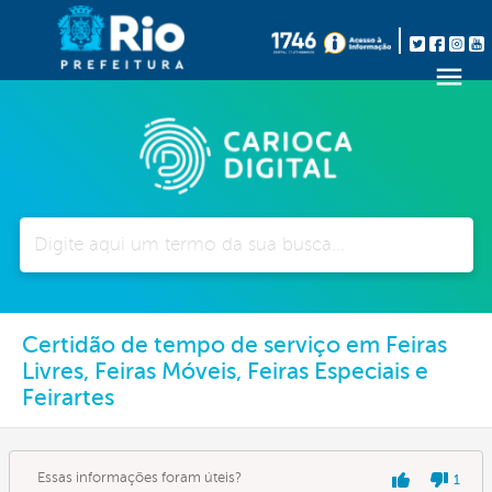
Pesquisar
Certidão de tempo de serviço em Feiras
Livres, Feiras Móveis, Feiras Especiais e
Feirartes
Essas informações foram úteis?
1