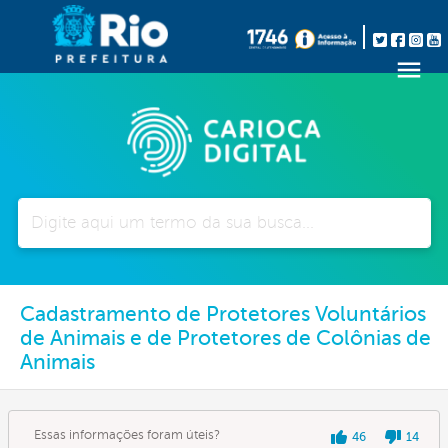
Pesquisar
Cadastramento de Protetores Voluntários
de Animais e de Protetores de Colônias de
Animais
Essas informações foram úteis?
46
14