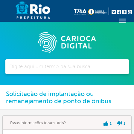
Pesquisar
Solicitação de implantação ou
remanejamento de ponto de ônibus
Essas informações foram úteis?
1
1