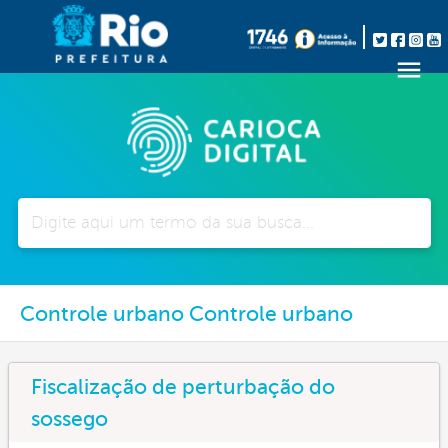
Pesquisar
Controle urbano Controle urbano
Fiscalização de perturbação do
sossego