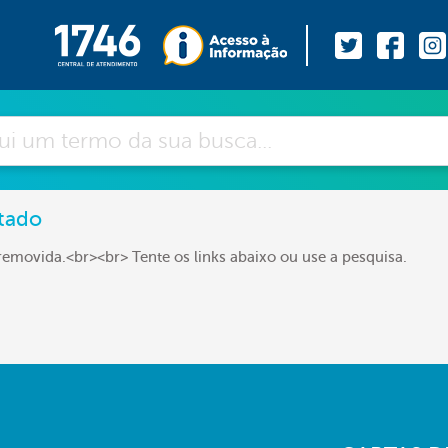
tado
removida.<br><br> Tente os links abaixo ou use a pesquisa.