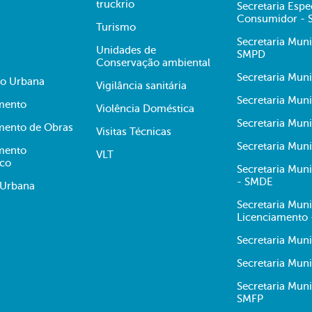
truckrio
Secretaria Espe
Consumidor -
Turismo
Secretaria Muni
Unidades de
SMPD
Conservação ambiental
Secretaria Muni
ão Urbana
Vigilância sanitária
Secretaria Muni
mento
Violência Doméstica
Secretaria Mun
mento de Obras
Visitas Técnicas
Secretaria Muni
mento
VLT
ico
Secretaria Mun
- SMDE
 Urbana
Secretaria Mun
Licenciamento
Secretaria Mun
Secretaria Muni
Secretaria Mun
SMFP