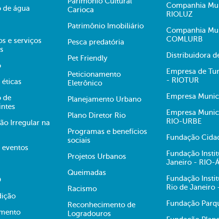
Parimônio Cultural
Companhia Muni
 de água
Carioca
RIOLUZ
Patrimônio Imobiliário
Companhia Mun
COMLURB
s e serviços
Pesca predatória
s
Distribuidora 
Pet Friendly
o
Empresa de Tur
Peticionamento
- RIOTUR
 éticas
Eletrônico
Empresa Munici
 de
Planejamento Urbano
intes
Empresa Munici
Plano Diretor Rio
RIO-URBE
ão Irregular na
Programas e benefícios
Fundação Cidad
sociais
e eventos
Fundação Insti
Projetos Urbanos
Janeiro - RIO
Queimadas
Fundação Insti
O
Rio de Janeiro
Racismo
dição
Fundação Parqu
Reconhecimento de
mento
Logradouros