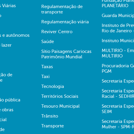
Fundação Plane
s Viárias
PLANETÁRIO
Regulamentação de
transporte
o
Guarda Municip
Regulamentação viária
Instituto de Pr
Rio de Janeiro
Reviver Centro
s e autônomos
Instituto Munic
Saúde
 lazer
MULTIRIO - Emp
Sítio Paisagens Cariocas
MULTIRIO
Patrimônio Mundial
Procuradoria Ge
Taxas
PGM
ção de
Taxi
te
Secretaria Esp
Tecnologia
Secretaria Espe
Territórios Sociais
Racial - SEDHI
ão pública
Tesouro Municipal
Secretaria Espe
e obras
SEIM
Trânsito
cial
Secretaria Espe
Transporte
Mulher - SPM-
ade