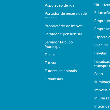
Diretrize
População de rua
Educaçã
Portador de necessidade
especial
Emprego
Proprietário de imóvel
Empresa
Servidor e pensionista
Esporte e
Servidor Público
Eventos
Municipal
Favelas
Taxista
Fiscaliza
Turista
transpor
Tutores de animais
Fogo
Urbanistas
Iluminaç
Imóveis 
Injúria ra
Integrid