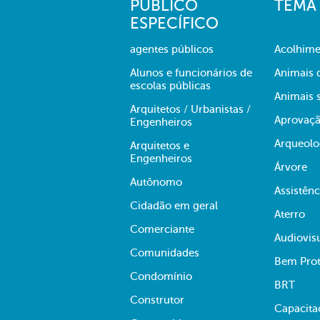
PÚBLICO
TEMA
ESPECÍFICO
agentes públicos
Acolhime
Alunos e funcionários de
Animais 
escolas públicas
Animais s
Arquitetos / Urbanistas /
Aprovaçã
Engenheiros
Arqueolo
Arquitetos e
Engenheiros
Árvore
Autônomo
Assistênc
Cidadão em geral
Aterro
Comerciante
Audiovis
Comunidades
Bem Prot
Condomínio
BRT
Construtor
Capacita