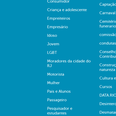
Consumidor
Captação
Criança e adolescente
Carnaval
Empreiteiros
Cemitério
funerario
Empresário
comissã
Idoso
condutas
Jovem
Conselho
LGBT
Contribu
Moradores da cidade do
Construç
RJ
natureza
Motorista
Cultura 
Mulher
Cursos
Pais e Alunos
DATA.RI
Passageiro
Desinter
Pesquisador e
Desmata
estudantes