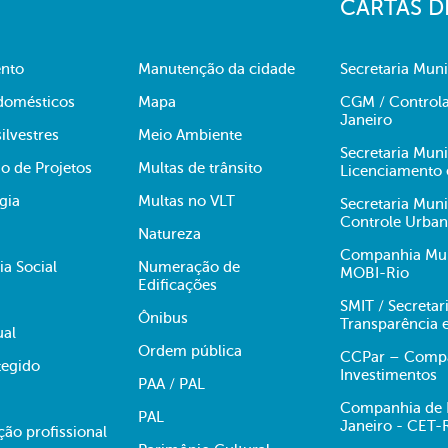
CARTAS D
nto
Manutenção da cidade
Secretaria Muni
domésticos
Mapa
CGM / Controla
Janeiro
ilvestres
Meio Ambiente
Secretaria Mun
o de Projetos
Multas de trânsito
Licenciamento 
gia
Multas no VLT
Secretaria Mun
Controle Urba
Natureza
Companhia Muni
ia Social
Numeração de
MOBI-Rio
Edificações
SMIT / Secretar
Ônibus
Transparência 
ual
Ordem pública
CCPar – Compan
egido
Investimentos
PAA / PAL
Companhia de E
PAL
Janeiro - CET-
ção profissional