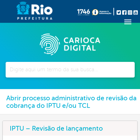
Pesquisar
Abrir processo administrativo de revisão da
cobrança do IPTU e/ou TCL
IPTU – Revisão de lançamento