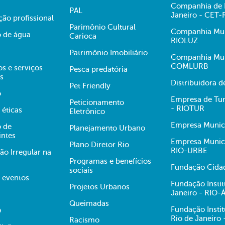
Companhia de E
PAL
Janeiro - CET-
ção profissional
Parimônio Cultural
Companhia Muni
 de água
Carioca
RIOLUZ
Patrimônio Imobiliário
Companhia Mun
COMLURB
s e serviços
Pesca predatória
s
Distribuidora 
Pet Friendly
o
Empresa de Tur
Peticionamento
- RIOTUR
 éticas
Eletrônico
Empresa Munici
 de
Planejamento Urbano
intes
Empresa Munici
Plano Diretor Rio
RIO-URBE
ão Irregular na
Programas e benefícios
Fundação Cidad
sociais
e eventos
Fundação Insti
Projetos Urbanos
Janeiro - RIO
Queimadas
Fundação Insti
O
Rio de Janeiro
Racismo