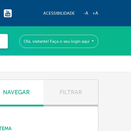
-A
+A
ACESSIBILIDADE
Olá, visitante! Faça o seu login aqui
NAVEGAR
FILTRAR
TEMA