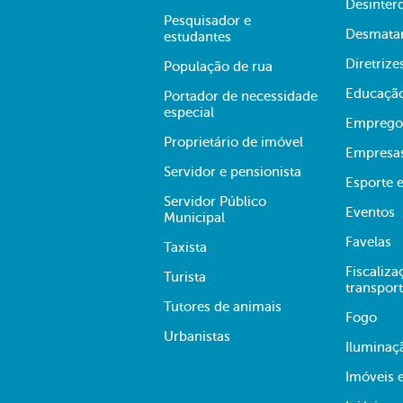
Desinter
Pesquisador e
Desmata
estudantes
Diretrize
População de rua
Educaçã
Portador de necessidade
especial
Emprego
Proprietário de imóvel
Empresa
Servidor e pensionista
Esporte e
Servidor Público
Eventos
Municipal
Favelas
Taxista
Fiscaliza
Turista
transpor
Tutores de animais
Fogo
Urbanistas
Iluminaç
Imóveis 