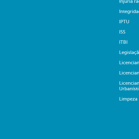
Injúria ra
Integrid
IPTU
ISS
ITBI
Legislaç
Licencia
Licencia
Licencia
Urbaníst
Limpeza