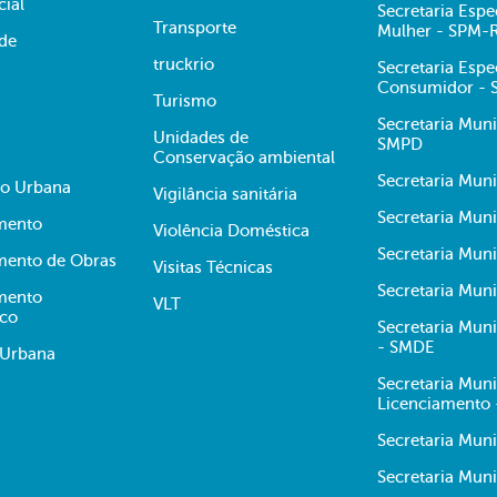
cial
Secretaria Espe
Transporte
Mulher - SPM-
ade
truckrio
Secretaria Espe
Consumidor -
Turismo
Secretaria Muni
Unidades de
SMPD
Conservação ambiental
Secretaria Muni
ão Urbana
Vigilância sanitária
Secretaria Muni
mento
Violência Doméstica
Secretaria Mun
mento de Obras
Visitas Técnicas
Secretaria Muni
mento
VLT
ico
Secretaria Mun
- SMDE
 Urbana
Secretaria Mun
Licenciamento
Secretaria Mun
Secretaria Muni