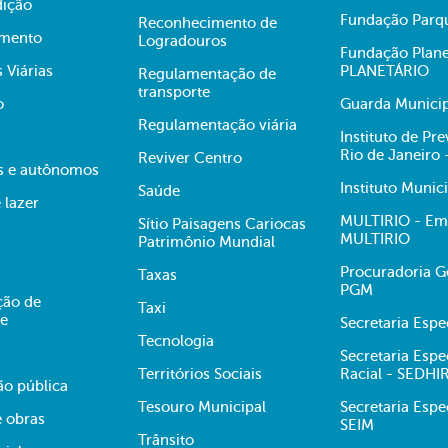
dição
Fundação Parqu
Reconhecimento de
mento
Logradouros
Fundação Plane
s Viárias
PLANETÁRIO
Regulamentação de
transporte
o
Guarda Municip
Regulamentação viária
Instituto de Pr
Rio de Janeiro
Reviver Centro
s e autônomos
Instituto Munic
Saúde
 lazer
MULTIRIO - Emp
Sítio Paisagens Cariocas
MULTIRIO
Patrimônio Mundial
Procuradoria Ge
Taxas
PGM
ção de
Taxi
te
Secretaria Esp
Tecnologia
Secretaria Espe
Territórios Sociais
Racial - SEDHI
ão pública
Tesouro Municipal
Secretaria Espe
e obras
SEIM
Trânsito