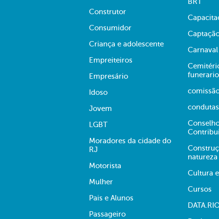
BRT
Construtor
Capacita
Consumidor
Captação
Criança e adolescente
Carnaval
Empreiteiros
Cemitério
funerario
Empresário
comissã
Idoso
condutas
Jovem
Conselho
LGBT
Contribu
Moradores da cidade do
Construç
RJ
natureza
Motorista
Cultura 
Mulher
Cursos
Pais e Alunos
DATA.RI
Passageiro