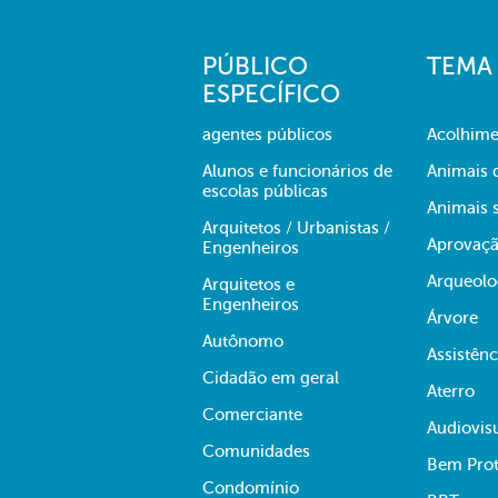
PÚBLICO
TEMA
ESPECÍFICO
agentes públicos
Acolhime
Alunos e funcionários de
Animais 
escolas públicas
Animais s
Arquitetos / Urbanistas /
Aprovaçã
Engenheiros
Arqueolo
Arquitetos e
Engenheiros
Árvore
Autônomo
Assistênc
Cidadão em geral
Aterro
Comerciante
Audiovis
Comunidades
Bem Prot
Condomínio