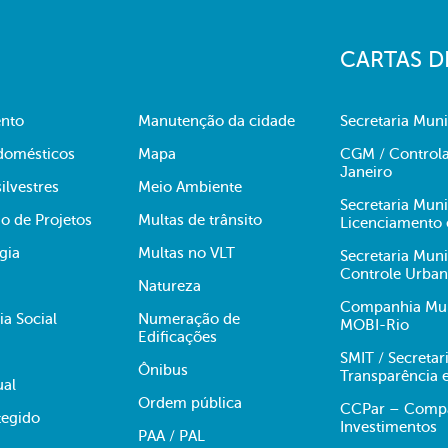
CARTAS D
nto
Manutenção da cidade
Secretaria Muni
domésticos
Mapa
CGM / Controla
Janeiro
ilvestres
Meio Ambiente
Secretaria Mun
o de Projetos
Multas de trânsito
Licenciamento 
gia
Multas no VLT
Secretaria Mun
Controle Urba
Natureza
Companhia Muni
ia Social
Numeração de
MOBI-Rio
Edificações
SMIT / Secretar
Ônibus
Transparência 
ual
Ordem pública
CCPar – Compan
egido
Investimentos
PAA / PAL