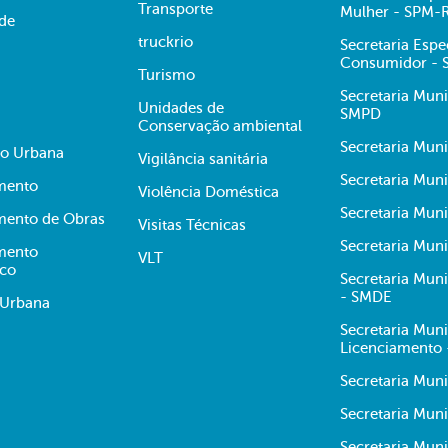
Transporte
Mulher - SPM-
ade
truckrio
Secretaria Espe
Consumidor -
Turismo
Secretaria Muni
Unidades de
SMPD
Conservação ambiental
Secretaria Muni
ão Urbana
Vigilância sanitária
Secretaria Muni
mento
Violência Doméstica
Secretaria Mun
mento de Obras
Visitas Técnicas
Secretaria Muni
mento
VLT
ico
Secretaria Mun
- SMDE
 Urbana
Secretaria Mun
Licenciamento
Secretaria Mun
Secretaria Muni
Secretaria Mun