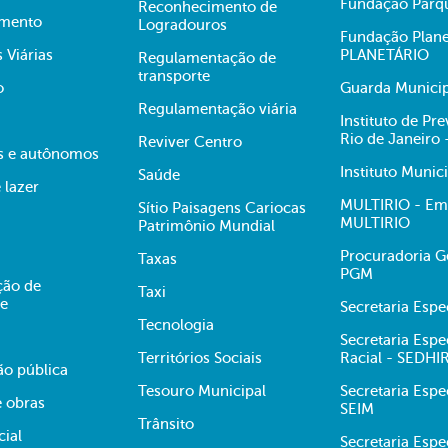
Fundação Parqu
Reconhecimento de
mento
Logradouros
Fundação Plane
s Viárias
PLANETÁRIO
Regulamentação de
transporte
o
Guarda Municip
Regulamentação viária
Instituto de Pr
Rio de Janeiro
Reviver Centro
s e autônomos
Instituto Munic
Saúde
 lazer
MULTIRIO - Emp
Sítio Paisagens Cariocas
MULTIRIO
Patrimônio Mundial
Procuradoria Ge
Taxas
PGM
ção de
Taxi
te
Secretaria Esp
Tecnologia
Secretaria Espe
Territórios Sociais
Racial - SEDHI
ão pública
Tesouro Municipal
Secretaria Espe
e obras
SEIM
Trânsito
cial
Secretaria Espe