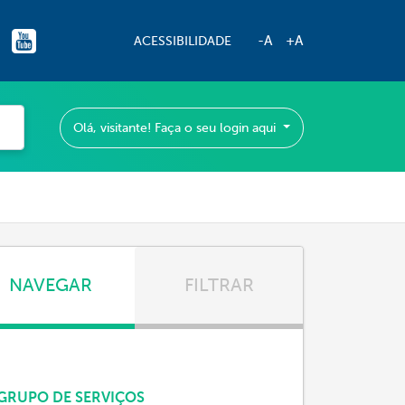
-A
+A
ACESSIBILIDADE
Olá, visitante! Faça o seu login aqui
NAVEGAR
FILTRAR
GRUPO DE SERVIÇOS