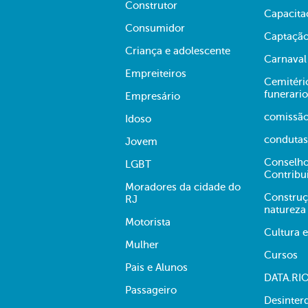
Construtor
Capacita
Consumidor
Captação
Criança e adolescente
Carnaval
Empreiteiros
Cemitério
funerario
Empresário
comissã
Idoso
condutas
Jovem
Conselho
LGBT
Contribu
Moradores da cidade do
Construç
RJ
natureza
Motorista
Cultura 
Mulher
Cursos
Pais e Alunos
DATA.RI
Passageiro
Desinter