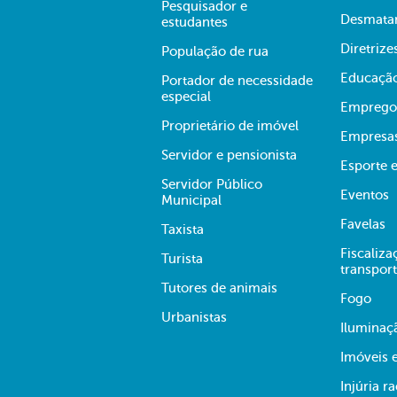
Pesquisador e
Desmata
estudantes
Diretrize
População de rua
Educaçã
Portador de necessidade
especial
Emprego
Proprietário de imóvel
Empresa
Servidor e pensionista
Esporte e
Servidor Público
Eventos
Municipal
Favelas
Taxista
Fiscaliza
Turista
transpor
Tutores de animais
Fogo
Urbanistas
Iluminaç
Imóveis 
Injúria ra