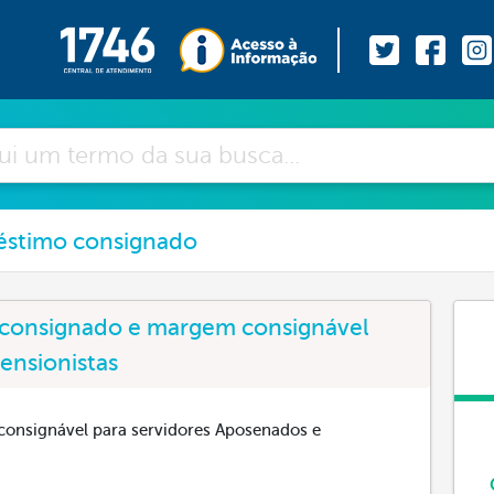
éstimo consignado
 consignado e margem consignável
ensionistas
onsignável para servidores Aposenados e