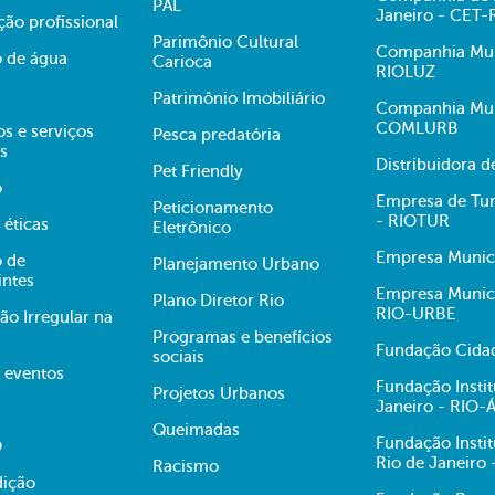
PAL
Janeiro - CET-
ção profissional
Parimônio Cultural
Companhia Muni
 de água
Carioca
RIOLUZ
Patrimônio Imobiliário
Companhia Mun
COMLURB
s e serviços
Pesca predatória
s
Distribuidora 
Pet Friendly
o
Empresa de Tur
Peticionamento
- RIOTUR
 éticas
Eletrônico
Empresa Munici
 de
Planejamento Urbano
intes
Empresa Munici
Plano Diretor Rio
RIO-URBE
ão Irregular na
Programas e benefícios
Fundação Cidad
sociais
e eventos
Fundação Insti
Projetos Urbanos
Janeiro - RIO
Queimadas
Fundação Insti
O
Rio de Janeiro
Racismo
dição