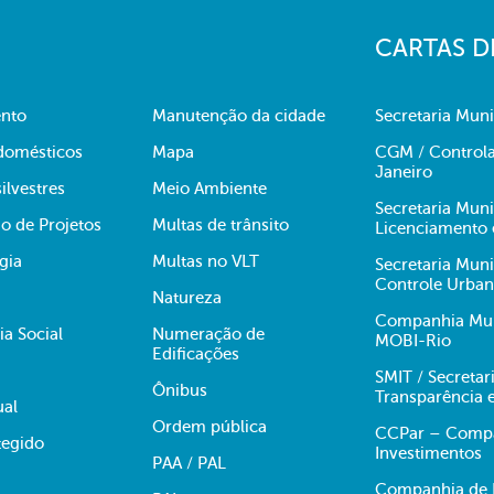
CARTAS D
nto
Manutenção da cidade
Secretaria Muni
domésticos
Mapa
CGM / Controla
Janeiro
ilvestres
Meio Ambiente
Secretaria Mun
o de Projetos
Multas de trânsito
Licenciamento 
gia
Multas no VLT
Secretaria Mun
Controle Urba
Natureza
Companhia Muni
ia Social
Numeração de
MOBI-Rio
Edificações
SMIT / Secretar
Ônibus
Transparência 
ual
Ordem pública
CCPar – Compan
egido
Investimentos
PAA / PAL
Companhia de E