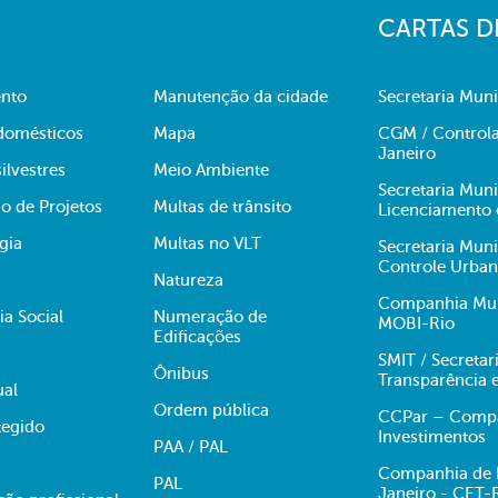
CARTAS D
nto
Manutenção da cidade
Secretaria Muni
domésticos
Mapa
CGM / Controla
Janeiro
ilvestres
Meio Ambiente
Secretaria Mun
o de Projetos
Multas de trânsito
Licenciamento 
gia
Multas no VLT
Secretaria Mun
Controle Urba
Natureza
Companhia Muni
ia Social
Numeração de
MOBI-Rio
Edificações
SMIT / Secretar
Ônibus
Transparência 
ual
Ordem pública
CCPar – Compan
egido
Investimentos
PAA / PAL
Companhia de E
PAL
Janeiro - CET-