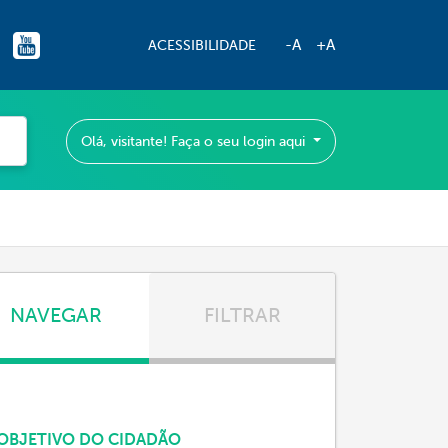
-A
+A
ACESSIBILIDADE
Olá, visitante! Faça o seu login aqui
NAVEGAR
FILTRAR
OBJETIVO DO CIDADÃO