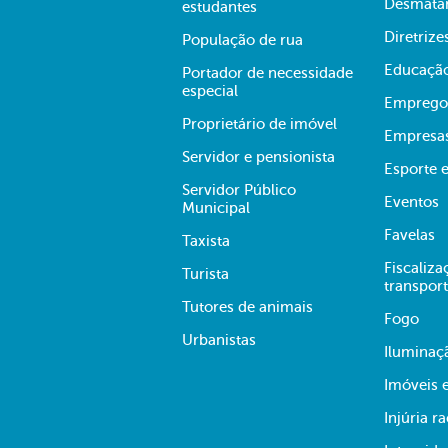
Desmata
estudantes
Diretrize
População de rua
Educaçã
Portador de necessidade
especial
Emprego
Proprietário de imóvel
Empresa
Servidor e pensionista
Esporte e
Servidor Público
Eventos
Municipal
Favelas
Taxista
Fiscaliza
Turista
transpor
Tutores de animais
Fogo
Urbanistas
Iluminaç
Imóveis 
Injúria ra