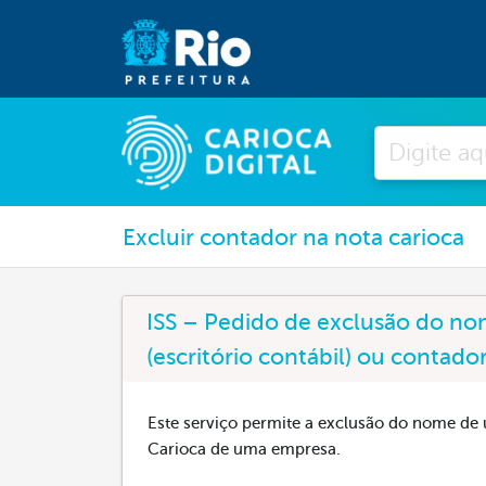
Pesquisar
Excluir contador na nota carioca
ISS – Pedido de exclusão do nom
(escritório contábil) ou contador
Este serviço permite a exclusão do nome de u
Carioca de uma empresa.