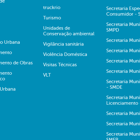
ade
truckrio
Secretaria Espe
Consumidor -
Turismo
Secretaria Muni
Unidades de
SMPD
Conservação ambiental
Secretaria Muni
ão Urbana
Vigilância sanitária
Secretaria Muni
mento
Violência Doméstica
Secretaria Mun
mento de Obras
Visitas Técnicas
Secretaria Muni
mento
VLT
ico
Secretaria Mun
- SMDE
 Urbana
Secretaria Mun
Licenciamento
Secretaria Mun
Secretaria Muni
Secretaria Mun
SMFP