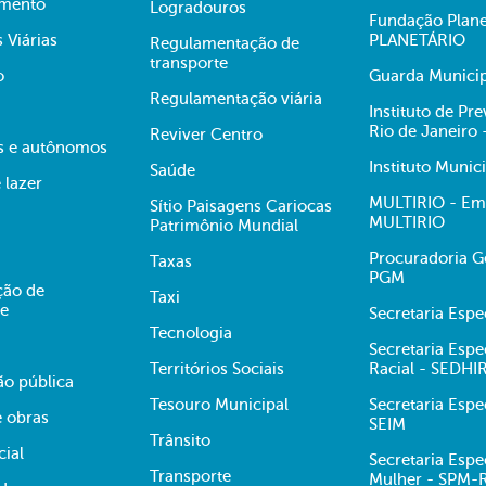
mento
Logradouros
Fundação Plane
s Viárias
PLANETÁRIO
Regulamentação de
transporte
o
Guarda Municip
Regulamentação viária
Instituto de Pr
Rio de Janeiro
Reviver Centro
s e autônomos
Instituto Munic
Saúde
 lazer
MULTIRIO - Emp
Sítio Paisagens Cariocas
MULTIRIO
Patrimônio Mundial
Procuradoria Ge
Taxas
PGM
ção de
Taxi
te
Secretaria Esp
Tecnologia
Secretaria Espe
Territórios Sociais
Racial - SEDHI
ão pública
Tesouro Municipal
Secretaria Espe
e obras
SEIM
Trânsito
cial
Secretaria Espe
Transporte
Mulher - SPM-