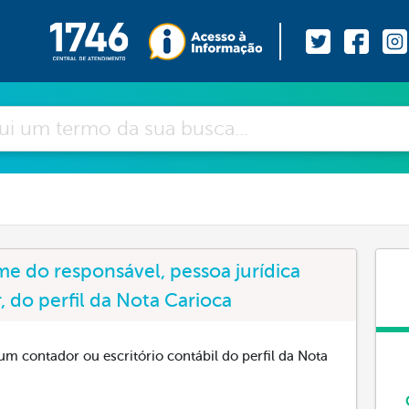
e do responsável, pessoa jurídica
, do perfil da Nota Carioca
m contador ou escritório contábil do perfil da Nota