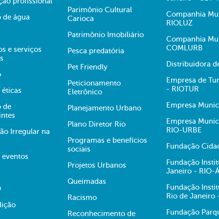
ção profissional
Parimônio Cultural
Companhia Muni
 de água
Carioca
RIOLUZ
Patrimônio Imobiliário
Companhia Mun
COMLURB
s e serviços
Pesca predatória
s
Distribuidora 
Pet Friendly
o
Empresa de Tur
Peticionamento
- RIOTUR
 éticas
Eletrônico
Empresa Munici
 de
Planejamento Urbano
intes
Empresa Munici
Plano Diretor Rio
RIO-URBE
ão Irregular na
Programas e benefícios
Fundação Cidad
sociais
e eventos
Fundação Insti
Projetos Urbanos
Janeiro - RIO
Queimadas
Fundação Insti
O
Rio de Janeiro
Racismo
dição
Fundação Parqu
Reconhecimento de