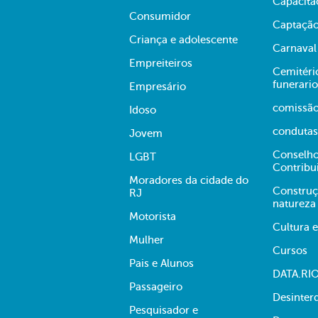
Capacita
Consumidor
Captação
Criança e adolescente
Carnaval
Empreiteiros
Cemitério
funerario
Empresário
comissã
Idoso
condutas
Jovem
Conselho
LGBT
Contribu
Moradores da cidade do
Construç
RJ
natureza
Motorista
Cultura 
Mulher
Cursos
Pais e Alunos
DATA.RI
Passageiro
Desinter
Pesquisador e