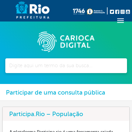
Pesquisar
Participar de uma consulta pública
Participa.Rio – População
A plataforma Participa.rio é uma ferramenta criada