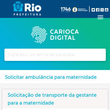
Pesquisar
Solicitar ambulância para maternidade
Solicitação de transporte da gestante
para a maternidade