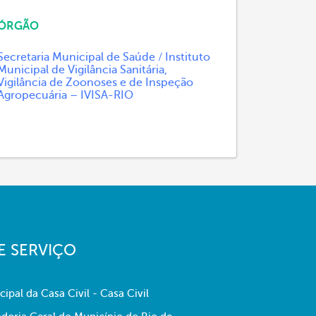
ÓRGÃO
Secretaria Municipal de Saúde / Instituto
Municipal de Vigilância Sanitária,
Vigilância de Zoonoses e de Inspeção
Agropecuária – IVISA-RIO
E SERVIÇO
cipal da Casa Civil - Casa Civil