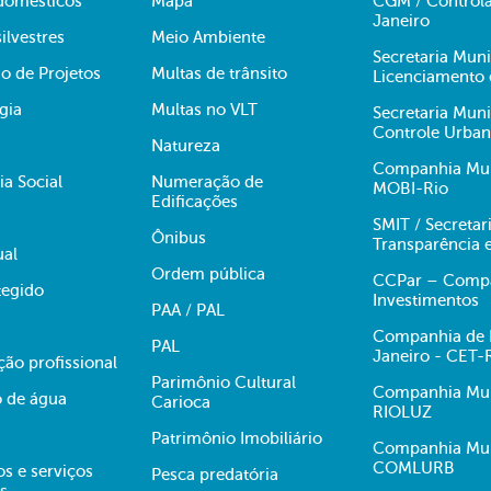
domésticos
Mapa
CGM / Controla
Janeiro
ilvestres
Meio Ambiente
Secretaria Mun
o de Projetos
Multas de trânsito
Licenciamento 
gia
Multas no VLT
Secretaria Mun
Controle Urba
Natureza
Companhia Muni
ia Social
Numeração de
MOBI-Rio
Edificações
SMIT / Secretar
Ônibus
Transparência 
ual
Ordem pública
CCPar – Compan
egido
Investimentos
PAA / PAL
Companhia de E
PAL
Janeiro - CET-
ção profissional
Parimônio Cultural
Companhia Muni
 de água
Carioca
RIOLUZ
Patrimônio Imobiliário
Companhia Mun
COMLURB
s e serviços
Pesca predatória