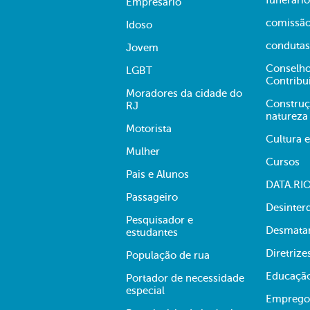
funerario
Empresário
comissã
Idoso
condutas
Jovem
Conselho
LGBT
Contribu
Moradores da cidade do
Construç
RJ
natureza
Motorista
Cultura 
Mulher
Cursos
Pais e Alunos
DATA.RI
Passageiro
Desinter
Pesquisador e
Desmata
estudantes
Diretrize
População de rua
Educaçã
Portador de necessidade
especial
Emprego