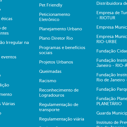
s
Distribuidora 
Pet Friendly
o
Empresa de Tur
Peticionamento
- RIOTUR
 éticas
Eletrônico
Empresa Munici
 de
Planejamento Urbano
intes
Empresa Munici
Plano Diretor Rio
RIO-URBE
ão Irregular na
Programas e benefícios
Fundação Cidad
sociais
e eventos
Fundação Insti
Projetos Urbanos
Janeiro - RIO
Queimadas
Fundação Insti
O
Rio de Janeiro
Racismo
dição
Fundação Parqu
Reconhecimento de
mento
Logradouros
Fundação Plane
s Viárias
PLANETÁRIO
Regulamentação de
transporte
o
Guarda Municip
Regulamentação viária
Instituto de Pr