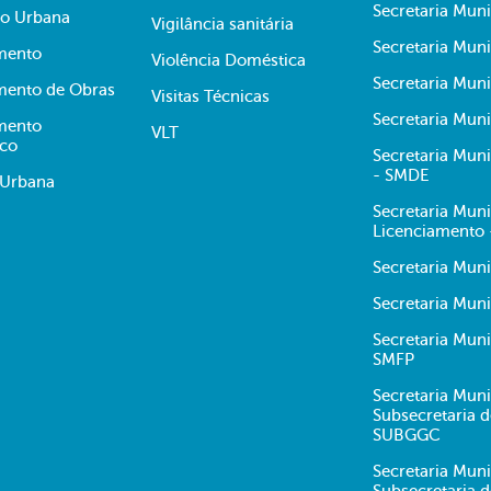
Secretaria Muni
ão Urbana
Vigilância sanitária
Secretaria Muni
mento
Violência Doméstica
Secretaria Mun
mento de Obras
Visitas Técnicas
Secretaria Muni
mento
VLT
ico
Secretaria Mun
- SMDE
 Urbana
Secretaria Mun
Licenciamento
Secretaria Mun
Secretaria Muni
Secretaria Mun
SMFP
Secretaria Muni
Subsecretaria 
SUBGGC
Secretaria Muni