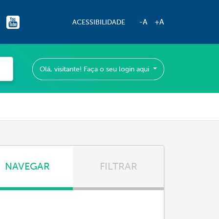
-A
+A
ACESSIBILIDADE
Olá, visitante! Faça o seu login aqui
NAVEGAR
FILTRAR