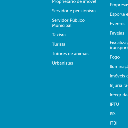
Proprietário de imóvel
Empresa
Servidor e pensionista
Esporte e
Servidor Público
Eventos
Municipal
Favelas
Taxista
Fiscaliza
Turista
transpor
Tutores de animais
Fogo
Urbanistas
Iluminaç
Imóveis 
Injúria ra
Integrid
IPTU
ISS
ITBI