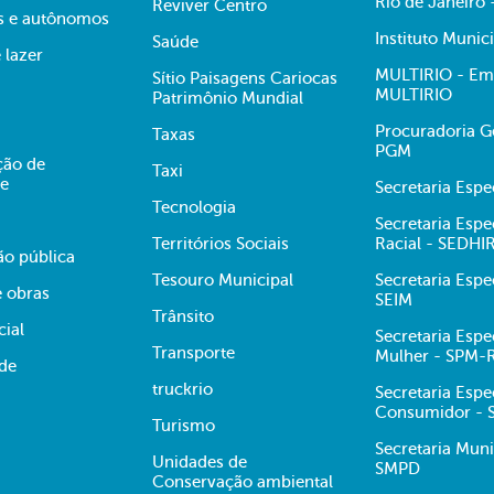
Rio de Janeiro
Reviver Centro
s e autônomos
Instituto Munic
Saúde
 lazer
MULTIRIO - Emp
Sítio Paisagens Cariocas
MULTIRIO
Patrimônio Mundial
Procuradoria Ge
Taxas
PGM
ção de
Taxi
te
Secretaria Esp
Tecnologia
Secretaria Espe
Territórios Sociais
Racial - SEDHI
ão pública
Tesouro Municipal
Secretaria Espe
e obras
SEIM
Trânsito
cial
Secretaria Espe
Transporte
Mulher - SPM-
ade
truckrio
Secretaria Espe
Consumidor -
Turismo
Secretaria Muni
Unidades de
SMPD
Conservação ambiental