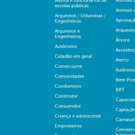
Alunos e funcionários de
Animais 
escolas públicas
Animais s
Arquitetos / Urbanistas /
Aprovaçã
Engenheiros
Arqueolo
Arquitetos e
Engenheiros
Árvore
Autônomo
Assistênc
Cidadão em geral
Aterro
Comerciante
Audiovis
Comunidades
Bem Prot
Condomínio
BRT
Construtor
Capacita
Consumidor
Captação
Criança e adolescente
Carnaval
Empreiteiros
Cemitério