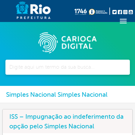
Pesquisar
Simples Nacional Simples Nacional
ISS – Impugnação ao indeferimento da
opção pelo Simples Nacional