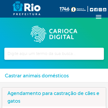
Pesquisar
Castrar animais domésticos
Agendamento para castração de cães e
gatos