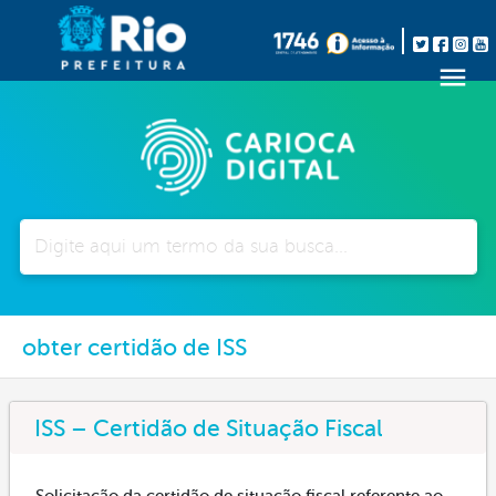
Pesquisar
obter certidão de ISS
ISS – Certidão de Situação Fiscal
Solicitação da certidão de situação fiscal referente ao