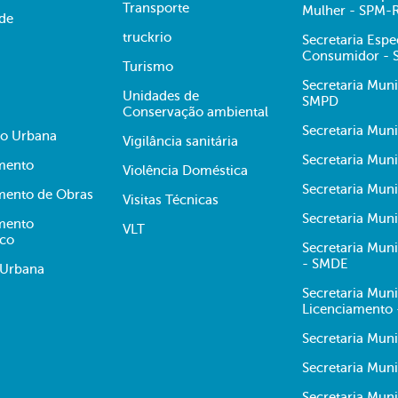
Transporte
Mulher - SPM-
ade
truckrio
Secretaria Espe
Consumidor -
Turismo
Secretaria Muni
Unidades de
SMPD
Conservação ambiental
Secretaria Muni
ão Urbana
Vigilância sanitária
Secretaria Muni
mento
Violência Doméstica
Secretaria Mun
mento de Obras
Visitas Técnicas
Secretaria Muni
mento
VLT
ico
Secretaria Mun
- SMDE
 Urbana
Secretaria Mun
Licenciamento
Secretaria Mun
Secretaria Muni
Secretaria Mun