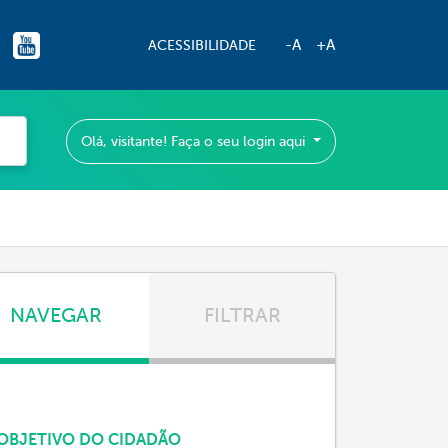
-A
+A
ACESSIBILIDADE
Olá, visitante! Faça o seu login aqui
NAVEGAR
FILTRAR
OBJETIVO DO CIDADÃO