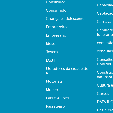
Construtor
Capacita
Consumidor
Captação
Criança e adolescente
Carnaval
Empreiteiros
Cemitério
funerario
Empresário
comissã
Idoso
condutas
Jovem
Conselho
LGBT
Contribu
Moradores da cidade do
Construç
RJ
natureza
Motorista
Cultura 
Mulher
Cursos
Pais e Alunos
DATA.RI
Passageiro
Desinter