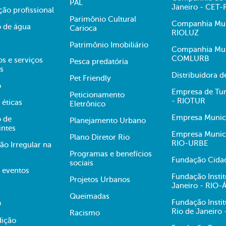
PAL
Janeiro - CET-
ção profissional
Parimônio Cultural
Companhia Muni
 de água
Carioca
RIOLUZ
Patrimônio Imobiliário
Companhia Mun
COMLURB
s e serviços
Pesca predatória
s
Distribuidora 
Pet Friendly
o
Empresa de Tur
Peticionamento
- RIOTUR
 éticas
Eletrônico
Empresa Munici
 de
Planejamento Urbano
intes
Empresa Munici
Plano Diretor Rio
RIO-URBE
ão Irregular na
Programas e benefícios
Fundação Cidad
sociais
e eventos
Fundação Insti
Projetos Urbanos
Janeiro - RIO
Queimadas
Fundação Insti
O
Rio de Janeiro
Racismo
dição