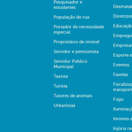
Pesquisador e
Desmata
estudantes
Diretrize
População de rua
Educaçã
Portador de necessidade
especial
Emprego
Proprietário de imóvel
Empresa
Servidor e pensionista
Esporte e
Servidor Público
Eventos
Municipal
Favelas
Taxista
Fiscaliza
Turista
transpor
Tutores de animais
Fogo
Urbanistas
Iluminaç
Imóveis 
Injúria ra