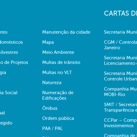
CARTAS D
nto
Manutenção da cidade
Secretaria Muni
domésticos
Mapa
CGM / Controla
Janeiro
ilvestres
Meio Ambiente
Secretaria Mun
o de Projetos
Multas de trânsito
Licenciamento 
gia
Multas no VLT
Secretaria Mun
Controle Urba
Natureza
Companhia Muni
ia Social
Numeração de
MOBI-Rio
Edificações
SMIT / Secretar
Ônibus
Transparência 
ual
Ordem pública
CCPar – Compan
egido
Investimentos
PAA / PAL
Companhia de E