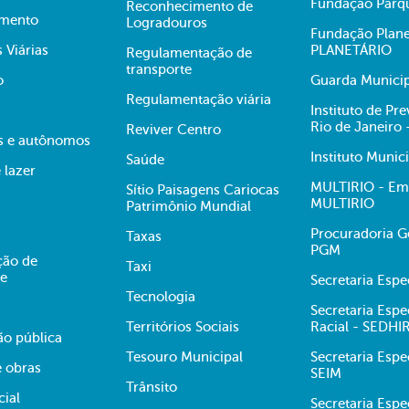
Fundação Parqu
Reconhecimento de
mento
Logradouros
Fundação Plane
s Viárias
PLANETÁRIO
Regulamentação de
transporte
o
Guarda Municip
Regulamentação viária
Instituto de Pr
Rio de Janeiro
Reviver Centro
s e autônomos
Instituto Munic
Saúde
 lazer
MULTIRIO - Emp
Sítio Paisagens Cariocas
MULTIRIO
Patrimônio Mundial
Procuradoria Ge
Taxas
PGM
ção de
Taxi
te
Secretaria Esp
Tecnologia
Secretaria Espe
Territórios Sociais
Racial - SEDHI
ão pública
Tesouro Municipal
Secretaria Espe
e obras
SEIM
Trânsito
cial
Secretaria Espe