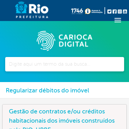
Pesquisar
Regularizar débitos do imóvel
Gestão de contratos e/ou créditos
habitacionais dos imóveis construídos