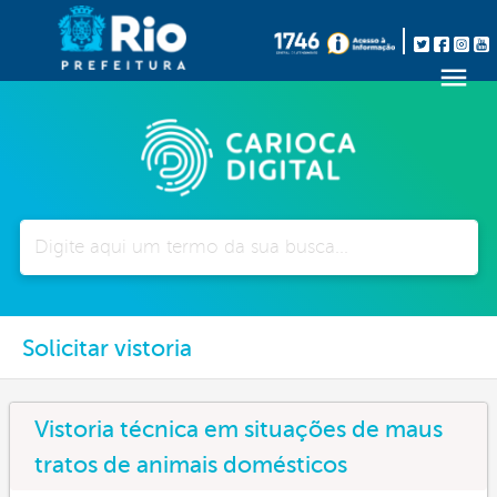
Pesquisar
Solicitar vistoria
Vistoria técnica em situações de maus
tratos de animais domésticos