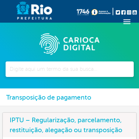
Pesquisar
Transposição de pagamento
IPTU – Regularização, parcelamento,
restituição, alegação ou transposição