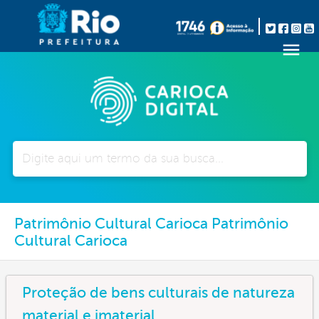
Pesquisar
Patrimônio Cultural Carioca Patrimônio
Cultural Carioca
Proteção de bens culturais de natureza
material e imaterial